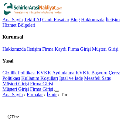
Ana Sayfa
Teklif Al
Canlı Fırsatlar
Blog
Hakkımızda
İletişim
Hizmet Bölgeleri
Kurumsal
Hakkımızda
İletişim
Firma Kaydı
Firma Girişi
Müşteri Girişi
Yasal
Gizlilik Politikası
KVKK Aydınlatma
KVKK Başvuru
Çerez
Politikası
Kullanım Koşulları
İptal ve İade
Mesafeli Satış
Müşteri Girişi
Firma Girişi
Müşteri Girişi
Firma Girişi
Ana Sayfa
›
Firmalar
›
İzmir
›
Tire
Tire