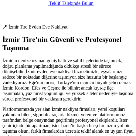
Teklif Talebinde Bulun
📍 İzmir Tire Evden Eve Nakliyat
İzmir Tire'nin Güvenli ve Profesyonel
Taşınma
İzmir'in denize uzanan geniş hattı ve sahil ilçelerinde taşınmak,
doğru planlama yapılmadığında oldukça stresli bir sürece
dönüşebilir. İzmir evden eve nakliyat hizmetimizle, eşyalarınızı
sadece bir noktadan diğerine taşımıyor, size huzurlu bir başlangıç
vadediyoruz. Ege'nin incisi, Türkiye'nin üçüncü büyük şehri olarak
İzmir, Kordon, Efes ve Çeşme ile bilinir; ancak kıyı-iç ilçe
taşınmaları, yaz turist yoğunluğu ve yüksek siteler nedeniyle taşınma
süreci profesyonel bir yaklaşım gerektirir.
Platformumuzda yer alan İzmir nakliyat firmaları, yerel koşulları
yakından bilen, sigortalı araçlarla hizmet veren ve platformumuz
tarafından belge onayından geçirilmiş profesyonel ekiplerdir. İster
şehir içinde bir apartman, ister İzmir'in başka bir şehre uzun yol bir
taşınma olsun, farklı firmalardan ücretsiz teklif alarak en uygun fiyatı