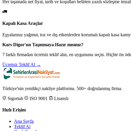
Her taşımada net fiyat, tarih ve koşulları belirten yazılı sözleşme imzal
🚛
Kapalı Kasa Araçlar
Eşyalarınız yağmur, toz ve dış etkenlerden korumalı kapalı kasa kamyo
Kars Digor'un Taşınmaya Hazır mısınız?
7 farklı firmadan ücretsiz teklif alın, en uygununu seçin. Hiçbir ön 
Ücretsiz Teklif Al →
Türkiye'nin yenilikçi nakliye platformu. 500+ doğrulanmış firma.
Sigortalı
ISO 9001
Lisanslı
Hızlı Erişim
Ana Sayfa
Teklif Al