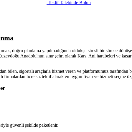
Teklif Talebinde Bulun
şınma
şınmak, doğru planlama yapılmadığında oldukça stresli bir sürece dönüşeb
Kuzeydoğu Anadolu'nun sınır şehri olarak Kars, Ani harabeleri ve kaşar p
an bilen, sigortalı araçlarla hizmet veren ve platformumuz tarafından be
klı firmalardan ücretsiz teklif alarak en uygun fiyatı ve hizmeti seçme 
er
iyle güvenli şekilde paketlenir.