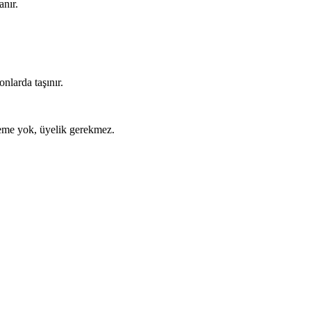
anır.
nlarda taşınır.
ödeme yok, üyelik gerekmez.