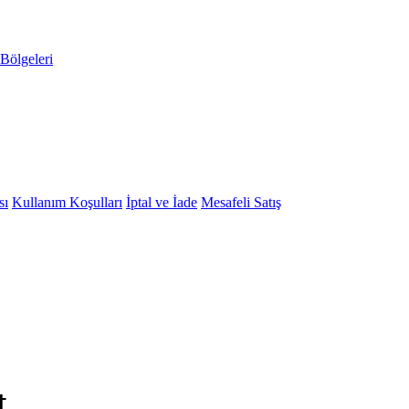
Bölgeleri
sı
Kullanım Koşulları
İptal ve İade
Mesafeli Satış
t