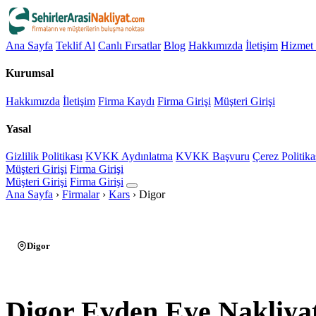
Ana Sayfa
Teklif Al
Canlı Fırsatlar
Blog
Hakkımızda
İletişim
Hizmet 
Kurumsal
Hakkımızda
İletişim
Firma Kaydı
Firma Girişi
Müşteri Girişi
Yasal
Gizlilik Politikası
KVKK Aydınlatma
KVKK Başvuru
Çerez Politika
Müşteri Girişi
Firma Girişi
Müşteri Girişi
Firma Girişi
Ana Sayfa
›
Firmalar
›
Kars
›
Digor
Digor
Digor Evden Eve Nakliya