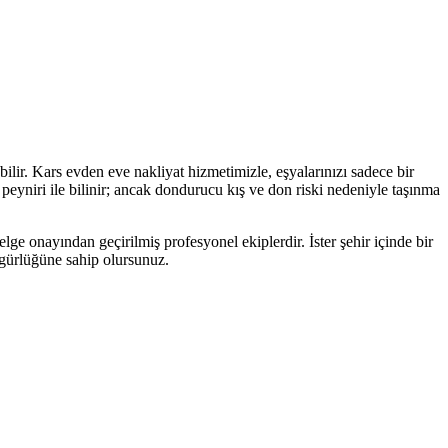
ilir. Kars evden eve nakliyat hizmetimizle, eşyalarınızı sadece bir
eyniri ile bilinir; ancak dondurucu kış ve don riski nedeniyle taşınma
lge onayından geçirilmiş profesyonel ekiplerdir. İster şehir içinde bir
özgürlüğüne sahip olursunuz.