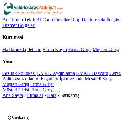
Ana Sayfa
Teklif Al
Canlı Fırsatlar
Blog
Hakkımızda
İletişim
Hizmet Bölgeleri
Kurumsal
Hakkımızda
İletişim
Firma Kaydı
Firma Girişi
Müşteri Girişi
Yasal
Gizlilik Politikası
KVKK Aydınlatma
KVKK Başvuru
Çerez
Politikası
Kullanım Koşulları
İptal ve İade
Mesafeli Satış
Müşteri Girişi
Firma Girişi
Müşteri Girişi
Firma Girişi
Ana Sayfa
›
Firmalar
›
Kars
›
Sarıkamış
Sarıkamış