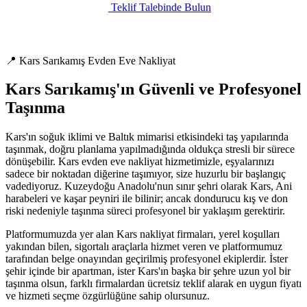
Teklif Talebinde Bulun
📍 Kars Sarıkamış Evden Eve Nakliyat
Kars Sarıkamış'ın Güvenli ve Profesyonel
Taşınma
Kars'ın soğuk iklimi ve Baltık mimarisi etkisindeki taş yapılarında
taşınmak, doğru planlama yapılmadığında oldukça stresli bir sürece
dönüşebilir. Kars evden eve nakliyat hizmetimizle, eşyalarınızı
sadece bir noktadan diğerine taşımıyor, size huzurlu bir başlangıç
vadediyoruz. Kuzeydoğu Anadolu'nun sınır şehri olarak Kars, Ani
harabeleri ve kaşar peyniri ile bilinir; ancak dondurucu kış ve don
riski nedeniyle taşınma süreci profesyonel bir yaklaşım gerektirir.
Platformumuzda yer alan Kars nakliyat firmaları, yerel koşulları
yakından bilen, sigortalı araçlarla hizmet veren ve platformumuz
tarafından belge onayından geçirilmiş profesyonel ekiplerdir. İster
şehir içinde bir apartman, ister Kars'ın başka bir şehre uzun yol bir
taşınma olsun, farklı firmalardan ücretsiz teklif alarak en uygun fiyatı
ve hizmeti seçme özgürlüğüne sahip olursunuz.