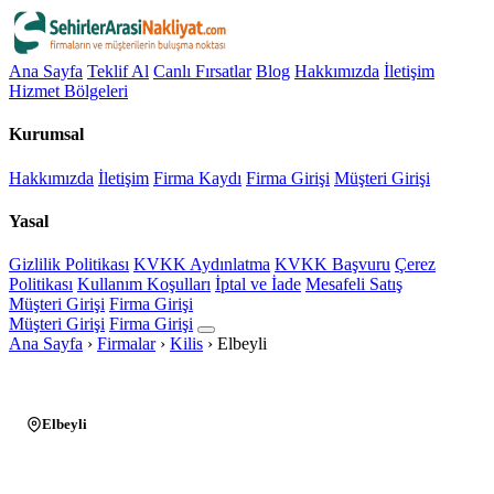
Ana Sayfa
Teklif Al
Canlı Fırsatlar
Blog
Hakkımızda
İletişim
Hizmet Bölgeleri
Kurumsal
Hakkımızda
İletişim
Firma Kaydı
Firma Girişi
Müşteri Girişi
Yasal
Gizlilik Politikası
KVKK Aydınlatma
KVKK Başvuru
Çerez
Politikası
Kullanım Koşulları
İptal ve İade
Mesafeli Satış
Müşteri Girişi
Firma Girişi
Müşteri Girişi
Firma Girişi
Ana Sayfa
›
Firmalar
›
Kilis
›
Elbeyli
Elbeyli