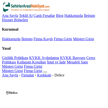
Ana Sayfa
Teklif Al
Canlı Fırsatlar
Blog
Hakkımızda
İletişim
Hizmet Bölgeleri
Kurumsal
Hakkımızda
İletişim
Firma Kaydı
Firma Girişi
Müşteri Girişi
Yasal
Gizlilik Politikası
KVKK Aydınlatma
KVKK Başvuru
Çerez
Politikası
Kullanım Koşulları
İptal ve İade
Mesafeli Satış
Müşteri Girişi
Firma Girişi
Müşteri Girişi
Firma Girişi
Ana Sayfa
›
Firmalar
›
Kırıkkale
›
Delice
Delice