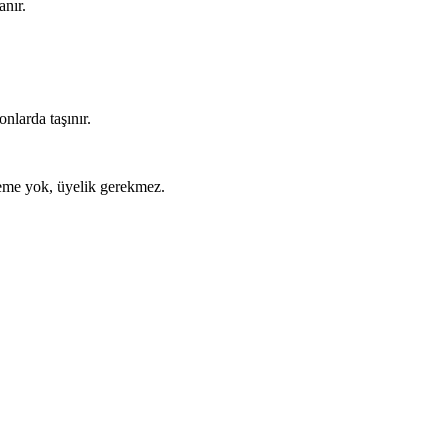
anır.
nlarda taşınır.
ödeme yok, üyelik gerekmez.