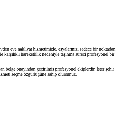
evden eve nakliyat hizmetimizle, eşyalarınızı sadece bir noktadan
e karşılıklı hareketlilik nedeniyle taşınma süreci profesyonel bir
an belge onayından geçirilmiş profesyonel ekiplerdir. İster şehir
e hizmeti seçme özgürlüğüne sahip olursunuz.