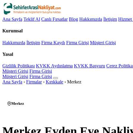
Ana Sayfa
Teklif Al
Canlı Fırsatlar
Blog
Hakkımızda
İletişim
Hizmet 
Kurumsal
Hakkımızda
İletişim
Firma Kaydı
Firma Girişi
Müşteri Girişi
Yasal
Gizlilik Politikası
KVKK Aydınlatma
KVKK Başvuru
Çerez Politika
Müşteri Girişi
Firma Girişi
Müşteri Girişi
Firma Girişi
Ana Sayfa
›
Firmalar
›
Kırıkkale
›
Merkez
Merkez
Merkez Evden Eve Nakli