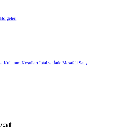
Bölgeleri
sı
Kullanım Koşulları
İptal ve İade
Mesafeli Satış
yat