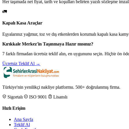
Her taşımada net fiyat, tarih ve koşulları belirten yazılı sözleşme imzal
🚛
Kapalı Kasa Araçlar
Eşyalarınız yağmur, toz ve dış etkenlerden korumalı kapalı kasa kamyo
Kırıkkale Merkez'in Taşınmaya Hazır mısınız?
7 farklı firmadan ücretsiz teklif alın, en uygununu seçin. Hiçbir ön 
Ücretsiz Teklif Al →
Türkiye'nin yenilikçi nakliye platformu. 500+ doğrulanmış firma.
Sigortalı
ISO 9001
Lisanslı
Hızlı Erişim
Ana Sayfa
Teklif Al