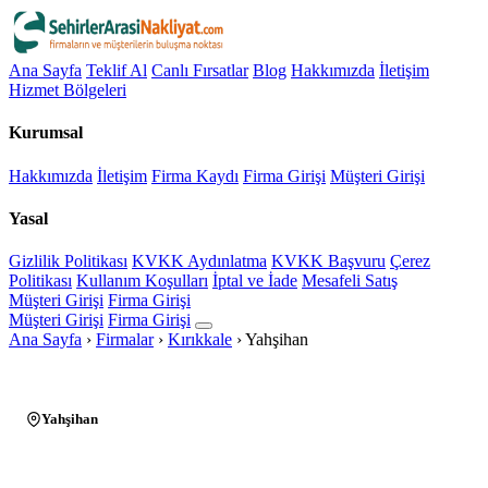
Ana Sayfa
Teklif Al
Canlı Fırsatlar
Blog
Hakkımızda
İletişim
Hizmet Bölgeleri
Kurumsal
Hakkımızda
İletişim
Firma Kaydı
Firma Girişi
Müşteri Girişi
Yasal
Gizlilik Politikası
KVKK Aydınlatma
KVKK Başvuru
Çerez
Politikası
Kullanım Koşulları
İptal ve İade
Mesafeli Satış
Müşteri Girişi
Firma Girişi
Müşteri Girişi
Firma Girişi
Ana Sayfa
›
Firmalar
›
Kırıkkale
›
Yahşihan
Yahşihan