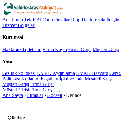
Ana Sayfa
Teklif Al
Canlı Fırsatlar
Blog
Hakkımızda
İletişim
Hizmet Bölgeleri
Kurumsal
Hakkımızda
İletişim
Firma Kaydı
Firma Girişi
Müşteri Girişi
Yasal
Gizlilik Politikası
KVKK Aydınlatma
KVKK Başvuru
Çerez
Politikası
Kullanım Koşulları
İptal ve İade
Mesafeli Satış
Müşteri Girişi
Firma Girişi
Müşteri Girişi
Firma Girişi
Ana Sayfa
›
Firmalar
›
Kocaeli
›
Derince
Derince