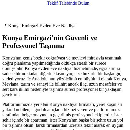
Teklif Talebinde Bulun
📍 Konya Emirgazi Evden Eve Nakliyat
Konya Emirgazi'nin Güvenli ve
Profesyonel Taşınma
Konya'nın geniş bozkır coğrafyası ve mevlevi mirasıyla taşınmak,
doğru planlama yapılmadığında oldukça stresli bir sürece
dönüşebilir. Konya evden eve nakliyat hizmetimizle, eşyalarınızı
sadece bir noktadan diğerine taşımıyor, size huzurlu bir başlangıç
vadediyoruz. İç Anadolu'nun yüzölçümü en büyük ili olarak Konya,
Mevlana, tarım ve sanayi ile bilinir; ancak il içi uzun mesafeler ve
sert kara iklimi nedeniyle taşınma süreci profesyonel bir yaklaşım
gerektirir.
Platformumuzda yer alan Konya nakliyat firmaları, yerel koşulları
yakından bilen, sigortalı araçlarla hizmet veren ve platformumuz
tarafından belge onayından geçirilmiş profesyonel ekiplerdir. İster
şehir içinde bir apartman, ister Konya'nın başka bir şehre uzun yol
bir taşınma olsun, farklı firmalardan ücretsiz teklif alarak en uygun