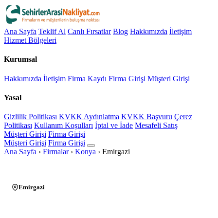
Ana Sayfa
Teklif Al
Canlı Fırsatlar
Blog
Hakkımızda
İletişim
Hizmet Bölgeleri
Kurumsal
Hakkımızda
İletişim
Firma Kaydı
Firma Girişi
Müşteri Girişi
Yasal
Gizlilik Politikası
KVKK Aydınlatma
KVKK Başvuru
Çerez
Politikası
Kullanım Koşulları
İptal ve İade
Mesafeli Satış
Müşteri Girişi
Firma Girişi
Müşteri Girişi
Firma Girişi
Ana Sayfa
›
Firmalar
›
Konya
›
Emirgazi
Emirgazi