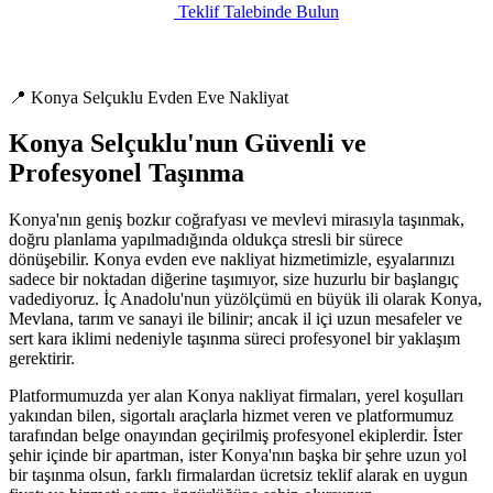
Teklif Talebinde Bulun
📍 Konya Selçuklu Evden Eve Nakliyat
Konya Selçuklu'nun Güvenli ve
Profesyonel Taşınma
Konya'nın geniş bozkır coğrafyası ve mevlevi mirasıyla taşınmak,
doğru planlama yapılmadığında oldukça stresli bir sürece
dönüşebilir. Konya evden eve nakliyat hizmetimizle, eşyalarınızı
sadece bir noktadan diğerine taşımıyor, size huzurlu bir başlangıç
vadediyoruz. İç Anadolu'nun yüzölçümü en büyük ili olarak Konya,
Mevlana, tarım ve sanayi ile bilinir; ancak il içi uzun mesafeler ve
sert kara iklimi nedeniyle taşınma süreci profesyonel bir yaklaşım
gerektirir.
Platformumuzda yer alan Konya nakliyat firmaları, yerel koşulları
yakından bilen, sigortalı araçlarla hizmet veren ve platformumuz
tarafından belge onayından geçirilmiş profesyonel ekiplerdir. İster
şehir içinde bir apartman, ister Konya'nın başka bir şehre uzun yol
bir taşınma olsun, farklı firmalardan ücretsiz teklif alarak en uygun