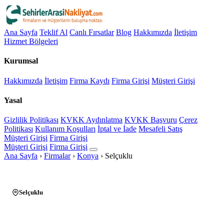
Ana Sayfa
Teklif Al
Canlı Fırsatlar
Blog
Hakkımızda
İletişim
Hizmet Bölgeleri
Kurumsal
Hakkımızda
İletişim
Firma Kaydı
Firma Girişi
Müşteri Girişi
Yasal
Gizlilik Politikası
KVKK Aydınlatma
KVKK Başvuru
Çerez
Politikası
Kullanım Koşulları
İptal ve İade
Mesafeli Satış
Müşteri Girişi
Firma Girişi
Müşteri Girişi
Firma Girişi
Ana Sayfa
›
Firmalar
›
Konya
›
Selçuklu
Selçuklu