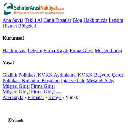
Ana Sayfa
Teklif Al
Canlı Fırsatlar
Blog
Hakkımızda
İletişim
Hizmet Bölgeleri
Kurumsal
Hakkımızda
İletişim
Firma Kaydı
Firma Girişi
Müşteri Girişi
Yasal
Gizlilik Politikası
KVKK Aydınlatma
KVKK Başvuru
Çerez
Politikası
Kullanım Koşulları
İptal ve İade
Mesafeli Satış
Müşteri Girişi
Firma Girişi
Müşteri Girişi
Firma Girişi
Ana Sayfa
›
Firmalar
›
Konya
›
Yunak
Yunak