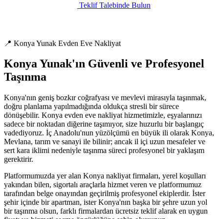
Teklif Talebinde Bulun
📍 Konya Yunak Evden Eve Nakliyat
Konya Yunak'ın Güvenli ve Profesyonel
Taşınma
Konya'nın geniş bozkır coğrafyası ve mevlevi mirasıyla taşınmak,
doğru planlama yapılmadığında oldukça stresli bir sürece
dönüşebilir. Konya evden eve nakliyat hizmetimizle, eşyalarınızı
sadece bir noktadan diğerine taşımıyor, size huzurlu bir başlangıç
vadediyoruz. İç Anadolu'nun yüzölçümü en büyük ili olarak Konya,
Mevlana, tarım ve sanayi ile bilinir; ancak il içi uzun mesafeler ve
sert kara iklimi nedeniyle taşınma süreci profesyonel bir yaklaşım
gerektirir.
Platformumuzda yer alan Konya nakliyat firmaları, yerel koşulları
yakından bilen, sigortalı araçlarla hizmet veren ve platformumuz
tarafından belge onayından geçirilmiş profesyonel ekiplerdir. İster
şehir içinde bir apartman, ister Konya'nın başka bir şehre uzun yol
bir taşınma olsun, farklı firmalardan ücretsiz teklif alarak en uygun