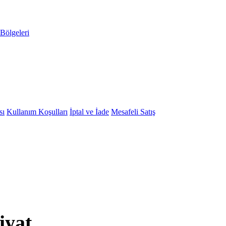
Bölgeleri
sı
Kullanım Koşulları
İptal ve İade
Mesafeli Satış
iyat