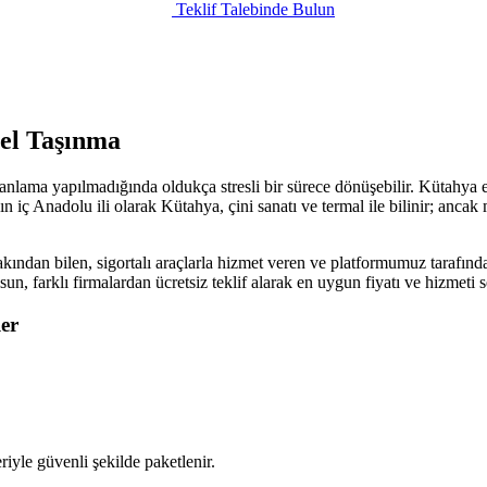
Teklif Talebinde Bulun
el Taşınma
lanlama yapılmadığında oldukça stresli bir sürece dönüşebilir. Kütahya 
n iç Anadolu ili olarak Kütahya, çini sanatı ve termal ile bilinir; ancak
kından bilen, sigortalı araçlarla hizmet veren ve platformumuz tarafında
lsun, farklı firmalardan ücretsiz teklif alarak en uygun fiyatı ve hizmet
er
iyle güvenli şekilde paketlenir.