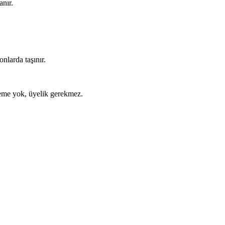
anır.
nlarda taşınır.
ödeme yok, üyelik gerekmez.