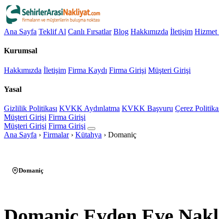
Ana Sayfa
Teklif Al
Canlı Fırsatlar
Blog
Hakkımızda
İletişim
Hizmet 
Kurumsal
Hakkımızda
İletişim
Firma Kaydı
Firma Girişi
Müşteri Girişi
Yasal
Gizlilik Politikası
KVKK Aydınlatma
KVKK Başvuru
Çerez Politika
Müşteri Girişi
Firma Girişi
Müşteri Girişi
Firma Girişi
Ana Sayfa
›
Firmalar
›
Kütahya
›
Domaniç
Domaniç
Domaniç Evden Eve Nakl