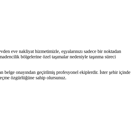
evden eve nakliyat hizmetimizle, eşyalarınızı sadece bir noktadan
 madencilik bölgelerine özel taşımalar nedeniyle taşınma süreci
n belge onayından geçirilmiş profesyonel ekiplerdir. İster şehir içinde
i seçme özgürlüğüne sahip olursunuz.