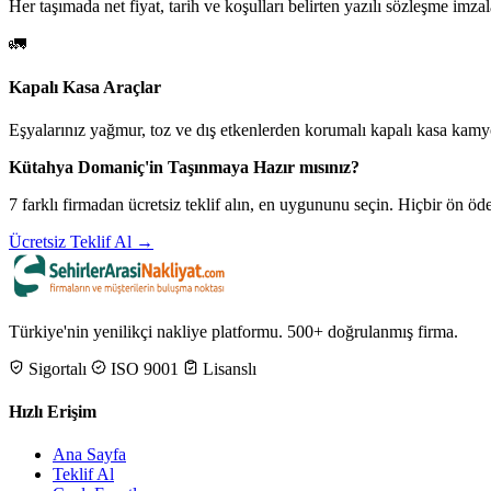
Her taşımada net fiyat, tarih ve koşulları belirten yazılı sözleşme imzal
🚛
Kapalı Kasa Araçlar
Eşyalarınız yağmur, toz ve dış etkenlerden korumalı kapalı kasa kamyo
Kütahya Domaniç'in Taşınmaya Hazır mısınız?
7 farklı firmadan ücretsiz teklif alın, en uygununu seçin. Hiçbir ön 
Ücretsiz Teklif Al →
Türkiye'nin yenilikçi nakliye platformu. 500+ doğrulanmış firma.
Sigortalı
ISO 9001
Lisanslı
Hızlı Erişim
Ana Sayfa
Teklif Al