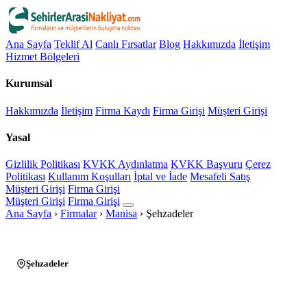
Ana Sayfa
Teklif Al
Canlı Fırsatlar
Blog
Hakkımızda
İletişim
Hizmet Bölgeleri
Kurumsal
Hakkımızda
İletişim
Firma Kaydı
Firma Girişi
Müşteri Girişi
Yasal
Gizlilik Politikası
KVKK Aydınlatma
KVKK Başvuru
Çerez
Politikası
Kullanım Koşulları
İptal ve İade
Mesafeli Satış
Müşteri Girişi
Firma Girişi
Müşteri Girişi
Firma Girişi
Ana Sayfa
›
Firmalar
›
Manisa
›
Şehzadeler
Şehzadeler