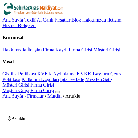
Ana Sayfa
Teklif Al
Canlı Fırsatlar
Blog
Hakkımızda
İletişim
Hizmet Bölgeleri
Kurumsal
Hakkımızda
İletişim
Firma Kaydı
Firma Girişi
Müşteri Girişi
Yasal
Gizlilik Politikası
KVKK Aydınlatma
KVKK Başvuru
Çerez
Politikası
Kullanım Koşulları
İptal ve İade
Mesafeli Satış
Müşteri Girişi
Firma Girişi
Müşteri Girişi
Firma Girişi
Ana Sayfa
›
Firmalar
›
Mardin
›
Artuklu
Artuklu