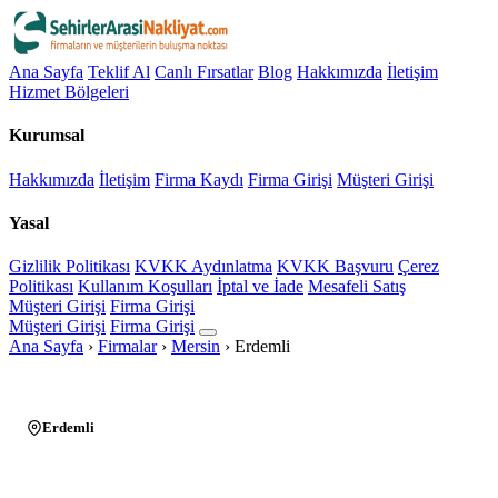
Ana Sayfa
Teklif Al
Canlı Fırsatlar
Blog
Hakkımızda
İletişim
Hizmet Bölgeleri
Kurumsal
Hakkımızda
İletişim
Firma Kaydı
Firma Girişi
Müşteri Girişi
Yasal
Gizlilik Politikası
KVKK Aydınlatma
KVKK Başvuru
Çerez
Politikası
Kullanım Koşulları
İptal ve İade
Mesafeli Satış
Müşteri Girişi
Firma Girişi
Müşteri Girişi
Firma Girişi
Ana Sayfa
›
Firmalar
›
Mersin
›
Erdemli
Erdemli