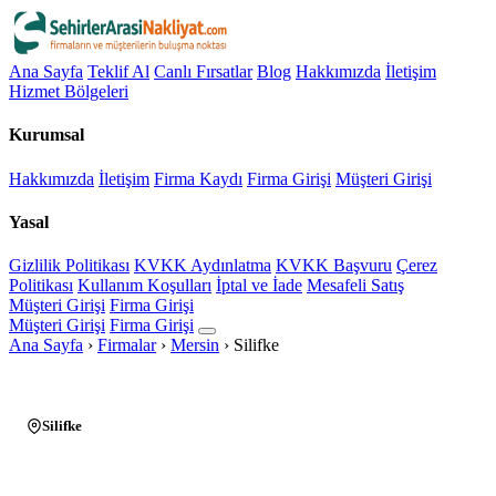
Ana Sayfa
Teklif Al
Canlı Fırsatlar
Blog
Hakkımızda
İletişim
Hizmet Bölgeleri
Kurumsal
Hakkımızda
İletişim
Firma Kaydı
Firma Girişi
Müşteri Girişi
Yasal
Gizlilik Politikası
KVKK Aydınlatma
KVKK Başvuru
Çerez
Politikası
Kullanım Koşulları
İptal ve İade
Mesafeli Satış
Müşteri Girişi
Firma Girişi
Müşteri Girişi
Firma Girişi
Ana Sayfa
›
Firmalar
›
Mersin
›
Silifke
Silifke