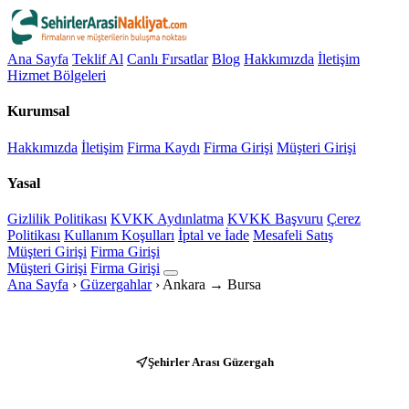
Ana Sayfa
Teklif Al
Canlı Fırsatlar
Blog
Hakkımızda
İletişim
Hizmet Bölgeleri
Kurumsal
Hakkımızda
İletişim
Firma Kaydı
Firma Girişi
Müşteri Girişi
Yasal
Gizlilik Politikası
KVKK Aydınlatma
KVKK Başvuru
Çerez
Politikası
Kullanım Koşulları
İptal ve İade
Mesafeli Satış
Müşteri Girişi
Firma Girişi
Müşteri Girişi
Firma Girişi
Ana Sayfa
›
Güzergahlar
›
Ankara → Bursa
Şehirler Arası Güzergah