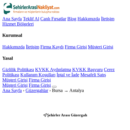
Ana Sayfa
Teklif Al
Canlı Fırsatlar
Blog
Hakkımızda
İletişim
Hizmet Bölgeleri
Kurumsal
Hakkımızda
İletişim
Firma Kaydı
Firma Girişi
Müşteri Girişi
Yasal
Gizlilik Politikası
KVKK Aydınlatma
KVKK Başvuru
Çerez
Politikası
Kullanım Koşulları
İptal ve İade
Mesafeli Satış
Müşteri Girişi
Firma Girişi
Müşteri Girişi
Firma Girişi
Ana Sayfa
›
Güzergahlar
›
Bursa → Antalya
Şehirler Arası Güzergah