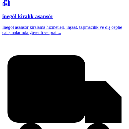
inegöl kiralık asansör
İnegöl asansör kiralama hizmetleri, inşaat, taşımacılık ve dış cephe
çalışmalarında güvenli ve prati...