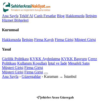
Ana Sayfa
Teklif Al
Canlı Fırsatlar
Blog
Hakkımızda
İletişim
Hizmet Bölgeleri
Kurumsal
Hakkımızda
İletişim
Firma Kaydı
Firma Girişi
Müşteri Girişi
Yasal
Gizlilik Politikası
KVKK Aydınlatma
KVKK Başvuru
Çerez
Politikası
Kullanım Koşulları
İptal ve İade
Mesafeli Satış
Müşteri Girişi
Firma Girişi
Müşteri Girişi
Firma Girişi
Ana Sayfa
›
Güzergahlar
›
Karaman → İstanbul
Şehirler Arası Güzergah