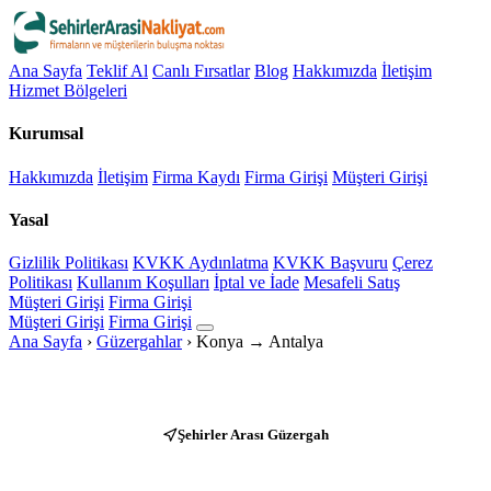
Ana Sayfa
Teklif Al
Canlı Fırsatlar
Blog
Hakkımızda
İletişim
Hizmet Bölgeleri
Kurumsal
Hakkımızda
İletişim
Firma Kaydı
Firma Girişi
Müşteri Girişi
Yasal
Gizlilik Politikası
KVKK Aydınlatma
KVKK Başvuru
Çerez
Politikası
Kullanım Koşulları
İptal ve İade
Mesafeli Satış
Müşteri Girişi
Firma Girişi
Müşteri Girişi
Firma Girişi
Ana Sayfa
›
Güzergahlar
›
Konya → Antalya
Şehirler Arası Güzergah