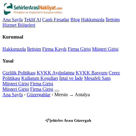
Ana Sayfa
Teklif Al
Canlı Fırsatlar
Blog
Hakkımızda
İletişim
Hizmet Bölgeleri
Kurumsal
Hakkımızda
İletişim
Firma Kaydı
Firma Girişi
Müşteri Girişi
Yasal
Gizlilik Politikası
KVKK Aydınlatma
KVKK Başvuru
Çerez
Politikası
Kullanım Koşulları
İptal ve İade
Mesafeli Satış
Müşteri Girişi
Firma Girişi
Müşteri Girişi
Firma Girişi
Ana Sayfa
›
Güzergahlar
›
Mersin → Antalya
Şehirler Arası Güzergah