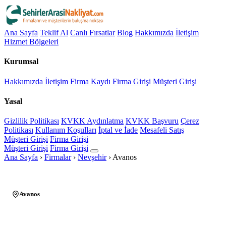
Ana Sayfa
Teklif Al
Canlı Fırsatlar
Blog
Hakkımızda
İletişim
Hizmet Bölgeleri
Kurumsal
Hakkımızda
İletişim
Firma Kaydı
Firma Girişi
Müşteri Girişi
Yasal
Gizlilik Politikası
KVKK Aydınlatma
KVKK Başvuru
Çerez
Politikası
Kullanım Koşulları
İptal ve İade
Mesafeli Satış
Müşteri Girişi
Firma Girişi
Müşteri Girişi
Firma Girişi
Ana Sayfa
›
Firmalar
›
Nevşehir
›
Avanos
Avanos