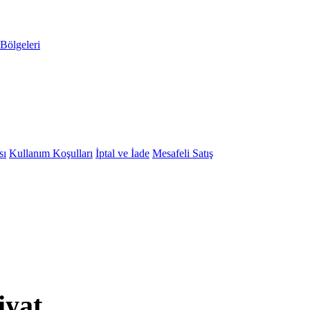
Bölgeleri
sı
Kullanım Koşulları
İptal ve İade
Mesafeli Satış
iyat