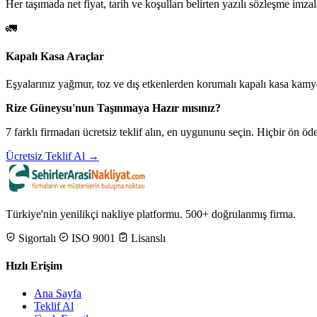
Her taşımada net fiyat, tarih ve koşulları belirten yazılı sözleşme imzal
🚛
Kapalı Kasa Araçlar
Eşyalarınız yağmur, toz ve dış etkenlerden korumalı kapalı kasa kamyo
Rize Güneysu'nun Taşınmaya Hazır mısınız?
7 farklı firmadan ücretsiz teklif alın, en uygununu seçin. Hiçbir ön 
Ücretsiz Teklif Al →
Türkiye'nin yenilikçi nakliye platformu. 500+ doğrulanmış firma.
Sigortalı
ISO 9001
Lisanslı
Hızlı Erişim
Ana Sayfa
Teklif Al