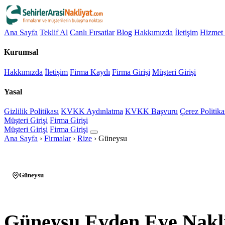
Ana Sayfa
Teklif Al
Canlı Fırsatlar
Blog
Hakkımızda
İletişim
Hizmet 
Kurumsal
Hakkımızda
İletişim
Firma Kaydı
Firma Girişi
Müşteri Girişi
Yasal
Gizlilik Politikası
KVKK Aydınlatma
KVKK Başvuru
Çerez Politika
Müşteri Girişi
Firma Girişi
Müşteri Girişi
Firma Girişi
Ana Sayfa
›
Firmalar
›
Rize
›
Güneysu
Güneysu
Güneysu Evden Eve Nakl