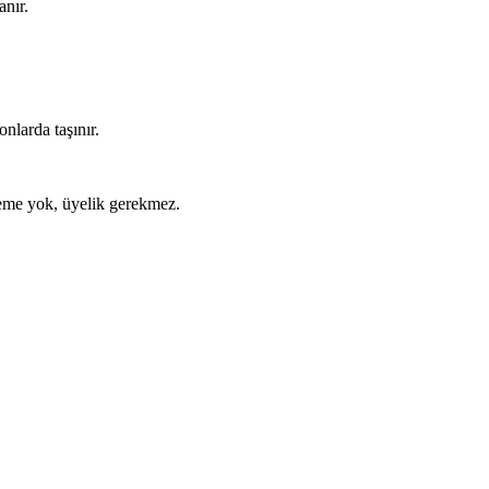
anır.
nlarda taşınır.
ödeme yok, üyelik gerekmez.