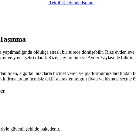
Teklif Talebinde Bulun
 Taşınma
 yapılmadığında oldukça stresli bir sürece dönüşebilir. Rize evden eve n
y ve yayla şehri olarak Rize, çay üretimi ve Ayder Yaylası ile bilinir; 
an bilen, sigortalı araçlarla hizmet veren ve platformumuz tarafından be
rklı firmalardan ücretsiz teklif alarak en uygun fiyatı ve hizmeti seçme
er
iyle güvenli şekilde paketlenir.