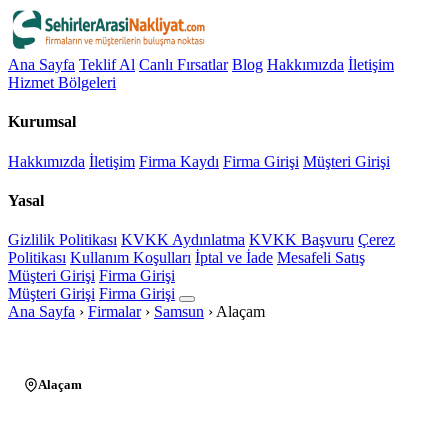
Ana Sayfa
Teklif Al
Canlı Fırsatlar
Blog
Hakkımızda
İletişim
Hizmet Bölgeleri
Kurumsal
Hakkımızda
İletişim
Firma Kaydı
Firma Girişi
Müşteri Girişi
Yasal
Gizlilik Politikası
KVKK Aydınlatma
KVKK Başvuru
Çerez
Politikası
Kullanım Koşulları
İptal ve İade
Mesafeli Satış
Müşteri Girişi
Firma Girişi
Müşteri Girişi
Firma Girişi
Ana Sayfa
›
Firmalar
›
Samsun
›
Alaçam
Alaçam