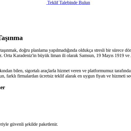
Teklif Talebinde Bulun
Taşınma
taşınmak, doğru planlama yapılmadığında oldukça stresli bir sürece dön
z. Orta Karadeniz'in büyük liman ili olarak Samsun, 19 Mayıs 1919 ve Am
ından bilen, sigortalı araçlarla hizmet veren ve platformumuz tarafından
un, farklı firmalardan ücretsiz teklif alarak en uygun fiyatı ve hizmeti
er
iyle güvenli şekilde paketlenir.