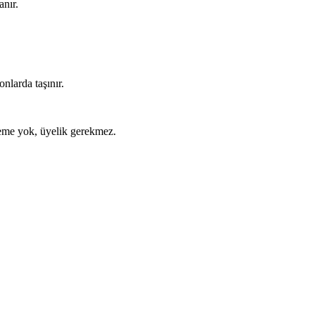
anır.
nlarda taşınır.
ödeme yok, üyelik gerekmez.