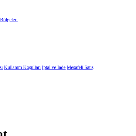
Bölgeleri
sı
Kullanım Koşulları
İptal ve İade
Mesafeli Satış
at