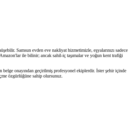
üşebilir. Samsun evden eve nakliyat hizmetimizle, eşyalarınızı sadece
azon'lar ile bilinir; ancak sahil-iç taşımalar ve yoğun kent trafiği
 belge onayından geçirilmiş profesyonel ekiplerdir. İster şehir içinde
 seçme özgürlüğüne sahip olursunuz.