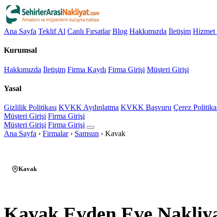
Ana Sayfa
Teklif Al
Canlı Fırsatlar
Blog
Hakkımızda
İletişim
Hizmet 
Kurumsal
Hakkımızda
İletişim
Firma Kaydı
Firma Girişi
Müşteri Girişi
Yasal
Gizlilik Politikası
KVKK Aydınlatma
KVKK Başvuru
Çerez Politika
Müşteri Girişi
Firma Girişi
Müşteri Girişi
Firma Girişi
Ana Sayfa
›
Firmalar
›
Samsun
›
Kavak
Kavak
Kavak Evden Eve Nakliy