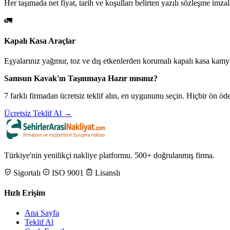
Her taşımada net fiyat, tarih ve koşulları belirten yazılı sözleşme imzal
🚛
Kapalı Kasa Araçlar
Eşyalarınız yağmur, toz ve dış etkenlerden korumalı kapalı kasa kamyo
Samsun Kavak'ın Taşınmaya Hazır mısınız?
7 farklı firmadan ücretsiz teklif alın, en uygununu seçin. Hiçbir ön 
Ücretsiz Teklif Al →
Türkiye'nin yenilikçi nakliye platformu. 500+ doğrulanmış firma.
Sigortalı
ISO 9001
Lisanslı
Hızlı Erişim
Ana Sayfa
Teklif Al