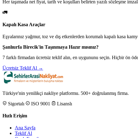
Her taşımada net fiyat, tarih ve koşulları belirten yazılı sözleşme imzal
🚛
Kapalı Kasa Araçlar
Eşyalarınız yağmur, toz ve dış etkenlerden korumalı kapalı kasa kamyo
Şanlıurfa Birecik'in Taşınmaya Hazır mısınız?
7 farklı firmadan ücretsiz teklif alın, en uygununu seçin. Hiçbir ön 
Ücretsiz Teklif Al →
Türkiye'nin yenilikçi nakliye platformu. 500+ doğrulanmış firma.
Sigortalı
ISO 9001
Lisanslı
Hızlı Erişim
Ana Sayfa
Teklif Al