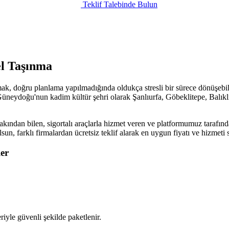
Teklif Talebinde Bulun
el Taşınma
ak, doğru planlama yapılmadığında oldukça stresli bir sürece dönüşebili
üneydoğu'nun kadim kültür şehri olarak Şanlıurfa, Göbeklitepe, Balıklıgö
akından bilen, sigortalı araçlarla hizmet veren ve platformumuz tarafınd
olsun, farklı firmalardan ücretsiz teklif alarak en uygun fiyatı ve hizme
er
iyle güvenli şekilde paketlenir.