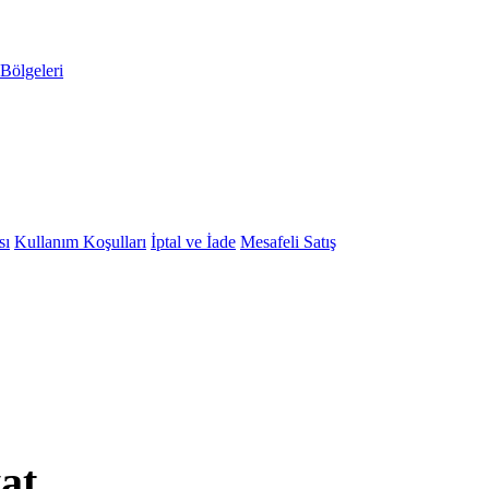
Bölgeleri
sı
Kullanım Koşulları
İptal ve İade
Mesafeli Satış
at