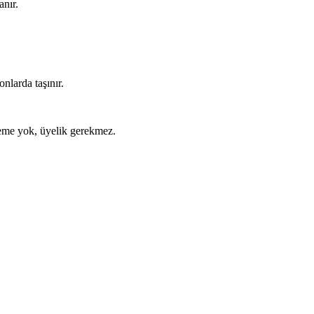
anır.
nlarda taşınır.
ödeme yok, üyelik gerekmez.