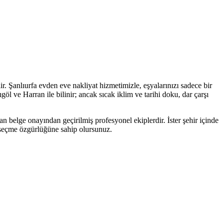
r. Şanlıurfa evden eve nakliyat hizmetimizle, eşyalarınızı sadece bir
l ve Harran ile bilinir; ancak sıcak iklim ve tarihi doku, dar çarşı
an belge onayından geçirilmiş profesyonel ekiplerdir. İster şehir içinde
ti seçme özgürlüğüne sahip olursunuz.