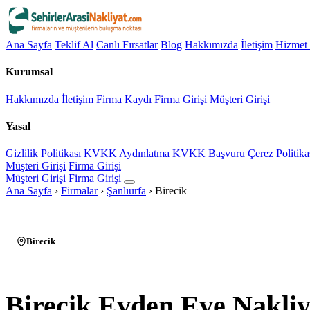
Ana Sayfa
Teklif Al
Canlı Fırsatlar
Blog
Hakkımızda
İletişim
Hizmet 
Kurumsal
Hakkımızda
İletişim
Firma Kaydı
Firma Girişi
Müşteri Girişi
Yasal
Gizlilik Politikası
KVKK Aydınlatma
KVKK Başvuru
Çerez Politika
Müşteri Girişi
Firma Girişi
Müşteri Girişi
Firma Girişi
Ana Sayfa
›
Firmalar
›
Şanlıurfa
›
Birecik
Birecik
Birecik Evden Eve Nakliy