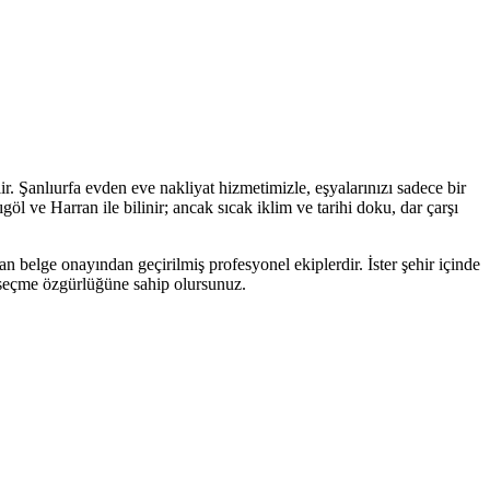
r. Şanlıurfa evden eve nakliyat hizmetimizle, eşyalarınızı sadece bir
l ve Harran ile bilinir; ancak sıcak iklim ve tarihi doku, dar çarşı
an belge onayından geçirilmiş profesyonel ekiplerdir. İster şehir içinde
ti seçme özgürlüğüne sahip olursunuz.