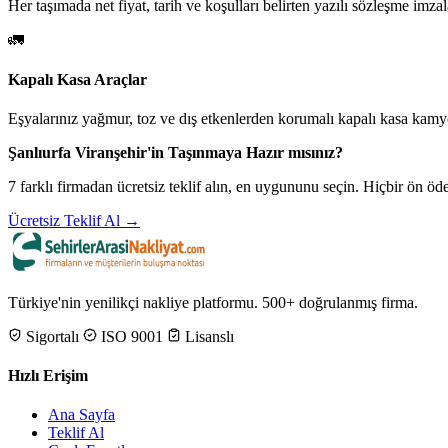
Her taşımada net fiyat, tarih ve koşulları belirten yazılı sözleşme imzal
🚛
Kapalı Kasa Araçlar
Eşyalarınız yağmur, toz ve dış etkenlerden korumalı kapalı kasa kamyo
Şanlıurfa Viranşehir'in Taşınmaya Hazır mısınız?
7 farklı firmadan ücretsiz teklif alın, en uygununu seçin. Hiçbir ön 
Ücretsiz Teklif Al →
Türkiye'nin yenilikçi nakliye platformu. 500+ doğrulanmış firma.
Sigortalı
ISO 9001
Lisanslı
Hızlı Erişim
Ana Sayfa
Teklif Al