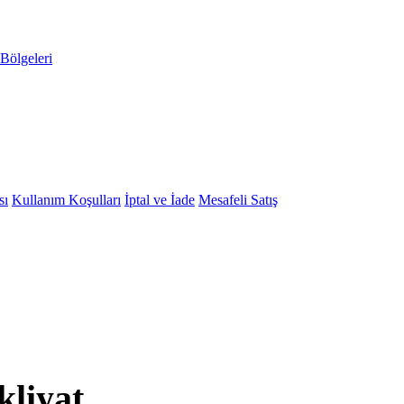
Bölgeleri
sı
Kullanım Koşulları
İptal ve İade
Mesafeli Satış
kliyat