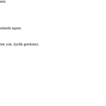
anır.
nlarda taşınır.
ödeme yok, üyelik gerekmez.