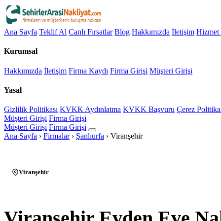
Ana Sayfa
Teklif Al
Canlı Fırsatlar
Blog
Hakkımızda
İletişim
Hizmet 
Kurumsal
Hakkımızda
İletişim
Firma Kaydı
Firma Girişi
Müşteri Girişi
Yasal
Gizlilik Politikası
KVKK Aydınlatma
KVKK Başvuru
Çerez Politika
Müşteri Girişi
Firma Girişi
Müşteri Girişi
Firma Girişi
Ana Sayfa
›
Firmalar
›
Şanlıurfa
›
Viranşehir
Viranşehir
Viranşehir Evden Eve Na