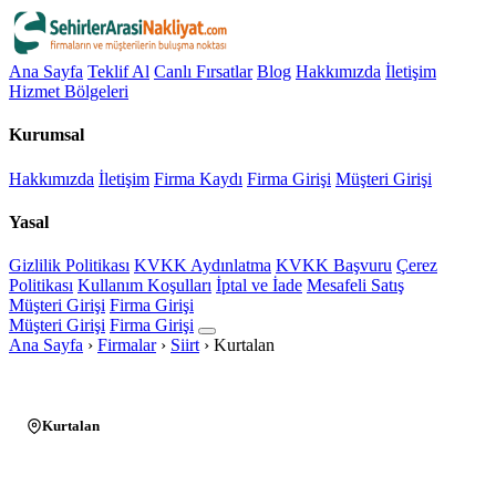
Ana Sayfa
Teklif Al
Canlı Fırsatlar
Blog
Hakkımızda
İletişim
Hizmet Bölgeleri
Kurumsal
Hakkımızda
İletişim
Firma Kaydı
Firma Girişi
Müşteri Girişi
Yasal
Gizlilik Politikası
KVKK Aydınlatma
KVKK Başvuru
Çerez
Politikası
Kullanım Koşulları
İptal ve İade
Mesafeli Satış
Müşteri Girişi
Firma Girişi
Müşteri Girişi
Firma Girişi
Ana Sayfa
›
Firmalar
›
Siirt
›
Kurtalan
Kurtalan