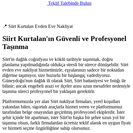
Teklif Talebinde Bulun
📍 Siirt Kurtalan Evden Eve Nakliyat
Siirt Kurtalan'ın Güvenli ve Profesyonel
Taşınma
Siirt'in dağlık coğrafyası ve köklü tarihiyle taşınmak, doğru
planlama yapılmadığında oldukça stresli bir sürece dönüşebilir. Siirt
evden eve nakliyat hizmetimizle, eşyalarınızı sadece bir noktadan
diğerine taşımıyor, size huzurlu bir başlangıç vadediyoruz.
Güneydoğu'nun dağlık ili olarak Siirt, Siirt battaniyesi ve fıstığı ile
bilinir; ancak engebeli arazi ve ilçeler arası uzun mesafeler nedeniyle
taşınma süreci profesyonel bir yaklaşım gerektirir.
Platformumuzda yer alan Siirt nakliyat firmaları, yerel koşulları
yakından bilen, sigortalı araçlarla hizmet veren ve platformumuz
tarafından belge onayından geçirilmiş profesyonel ekiplerdir. İster
şehir içinde bir apartman, ister Siirt'in başka bir şehre uzun yol bir
taşınma olsun, farklı firmalardan ücretsiz teklif alarak en uygun fiyatı
ve hizmeti seçme özgürlüğüne sahip olursunuz.