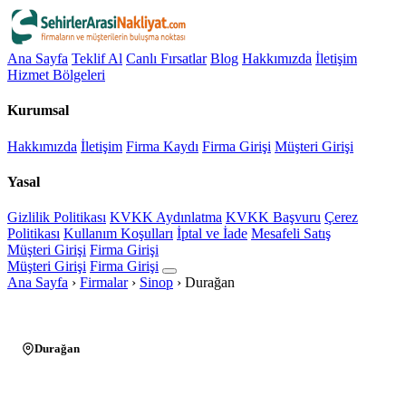
Ana Sayfa
Teklif Al
Canlı Fırsatlar
Blog
Hakkımızda
İletişim
Hizmet Bölgeleri
Kurumsal
Hakkımızda
İletişim
Firma Kaydı
Firma Girişi
Müşteri Girişi
Yasal
Gizlilik Politikası
KVKK Aydınlatma
KVKK Başvuru
Çerez
Politikası
Kullanım Koşulları
İptal ve İade
Mesafeli Satış
Müşteri Girişi
Firma Girişi
Müşteri Girişi
Firma Girişi
Ana Sayfa
›
Firmalar
›
Sinop
›
Durağan
Durağan