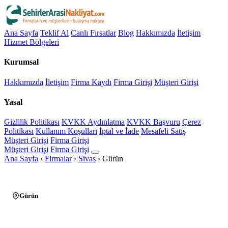
Ana Sayfa
Teklif Al
Canlı Fırsatlar
Blog
Hakkımızda
İletişim
Hizmet Bölgeleri
Kurumsal
Hakkımızda
İletişim
Firma Kaydı
Firma Girişi
Müşteri Girişi
Yasal
Gizlilik Politikası
KVKK Aydınlatma
KVKK Başvuru
Çerez
Politikası
Kullanım Koşulları
İptal ve İade
Mesafeli Satış
Müşteri Girişi
Firma Girişi
Müşteri Girişi
Firma Girişi
Ana Sayfa
›
Firmalar
›
Sivas
›
Gürün
Gürün