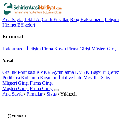
Ana Sayfa
Teklif Al
Canlı Fırsatlar
Blog
Hakkımızda
İletişim
Hizmet Bölgeleri
Kurumsal
Hakkımızda
İletişim
Firma Kaydı
Firma Girişi
Müşteri Girişi
Yasal
Gizlilik Politikası
KVKK Aydınlatma
KVKK Başvuru
Çerez
Politikası
Kullanım Koşulları
İptal ve İade
Mesafeli Satış
Müşteri Girişi
Firma Girişi
Müşteri Girişi
Firma Girişi
Ana Sayfa
›
Firmalar
›
Sivas
›
Yıldızeli
Yıldızeli