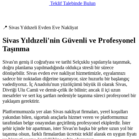
Teklif Talebinde Bulun
📍 Sivas Yıldızeli Evden Eve Nakliyat
Sivas Yıldızeli'nin Güvenli ve Profesyonel
Taşınma
Sivas'ın geniş il coğrafyası ve tarihi Selçuklu yapılarıyla taşınmak,
doğru planlama yapılmadığında oldukça stresli bir sürece
dönüşebilir. Sivas evden eve nakliyat hizmetimizle, eşyalarınızı
sadece bir noktadan diğerine taşımıyor, size huzurlu bir başlangıç
vadediyoruz. İç Anadolu'nun yüzölçümü büyük ili olarak Sivas,
Divriği Ulu Camii ve demir-çelik ile bilinir; ancak il içi uzun
mesafeler ve sert kış şartları nedeniyle taşınma süreci profesyonel bir
yaklaşım gerektirir.
Platformumuzda yer alan Sivas nakliyat firmaları, yerel koşulları
yakından bilen, sigortalı araçlarla hizmet veren ve platformumuz
tarafından belge onayından geçirilmiş profesyonel ekiplerdir. İster
şehir içinde bir apartman, ister Sivas'ın başka bir şehre uzun yol bir
taşınma olsun, farklı firmalardan ücretsiz teklif alarak en uygun fiyatı