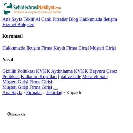
Ana Sayfa
Teklif Al
Canlı Fırsatlar
Blog
Hakkımızda
İletişim
Hizmet Bölgeleri
Kurumsal
Hakkımızda
İletişim
Firma Kaydı
Firma Girişi
Müşteri Girişi
Yasal
Gizlilik Politikası
KVKK Aydınlatma
KVKK Başvuru
Çerez
Politikası
Kullanım Koşulları
İptal ve İade
Mesafeli Satış
Müşteri Girişi
Firma Girişi
Müşteri Girişi
Firma Girişi
Ana Sayfa
›
Firmalar
›
Tekirdağ
›
Kapaklı
Kapaklı