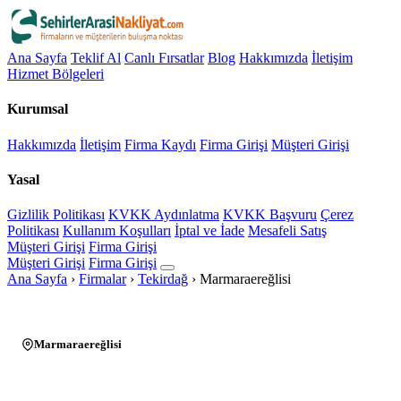
Ana Sayfa
Teklif Al
Canlı Fırsatlar
Blog
Hakkımızda
İletişim
Hizmet Bölgeleri
Kurumsal
Hakkımızda
İletişim
Firma Kaydı
Firma Girişi
Müşteri Girişi
Yasal
Gizlilik Politikası
KVKK Aydınlatma
KVKK Başvuru
Çerez
Politikası
Kullanım Koşulları
İptal ve İade
Mesafeli Satış
Müşteri Girişi
Firma Girişi
Müşteri Girişi
Firma Girişi
Ana Sayfa
›
Firmalar
›
Tekirdağ
›
Marmaraereğlisi
Marmaraereğlisi