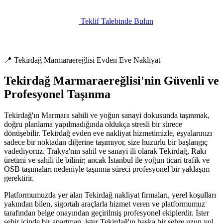
Teklif Talebinde Bulun
📍 Tekirdağ Marmaraereğlisi Evden Eve Nakliyat
Tekirdağ Marmaraereğlisi'nin Güvenli ve
Profesyonel Taşınma
Tekirdağ'ın Marmara sahili ve yoğun sanayi dokusunda taşınmak,
doğru planlama yapılmadığında oldukça stresli bir sürece
dönüşebilir. Tekirdağ evden eve nakliyat hizmetimizle, eşyalarınızı
sadece bir noktadan diğerine taşımıyor, size huzurlu bir başlangıç
vadediyoruz. Trakya'nın sahil ve sanayi ili olarak Tekirdağ, Rakı
üretimi ve sahili ile bilinir; ancak İstanbul ile yoğun ticari trafik ve
OSB taşımaları nedeniyle taşınma süreci profesyonel bir yaklaşım
gerektirir.
Platformumuzda yer alan Tekirdağ nakliyat firmaları, yerel koşulları
yakından bilen, sigortalı araçlarla hizmet veren ve platformumuz
tarafından belge onayından geçirilmiş profesyonel ekiplerdir. İster
şehir içinde bir apartman, ister Tekirdağ'ın başka bir şehre uzun yol