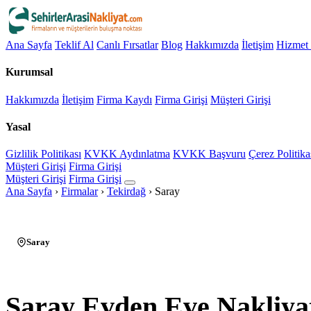
Ana Sayfa
Teklif Al
Canlı Fırsatlar
Blog
Hakkımızda
İletişim
Hizmet 
Kurumsal
Hakkımızda
İletişim
Firma Kaydı
Firma Girişi
Müşteri Girişi
Yasal
Gizlilik Politikası
KVKK Aydınlatma
KVKK Başvuru
Çerez Politika
Müşteri Girişi
Firma Girişi
Müşteri Girişi
Firma Girişi
Ana Sayfa
›
Firmalar
›
Tekirdağ
›
Saray
Saray
Saray Evden Eve Nakliya