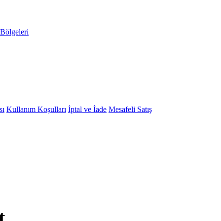
Bölgeleri
sı
Kullanım Koşulları
İptal ve İade
Mesafeli Satış
t