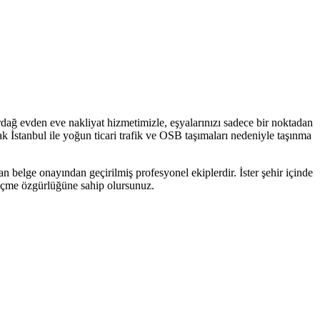
dağ evden eve nakliyat hizmetimizle, eşyalarınızı sadece bir noktadan
cak İstanbul ile yoğun ticari trafik ve OSB taşımaları nedeniyle taşınma
n belge onayından geçirilmiş profesyonel ekiplerdir. İster şehir içinde
i seçme özgürlüğüne sahip olursunuz.