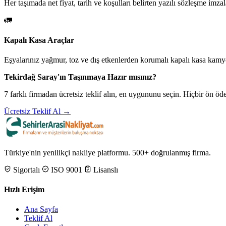
Her taşımada net fiyat, tarih ve koşulları belirten yazılı sözleşme imzal
🚛
Kapalı Kasa Araçlar
Eşyalarınız yağmur, toz ve dış etkenlerden korumalı kapalı kasa kamyo
Tekirdağ Saray'ın Taşınmaya Hazır mısınız?
7 farklı firmadan ücretsiz teklif alın, en uygununu seçin. Hiçbir ön 
Ücretsiz Teklif Al →
Türkiye'nin yenilikçi nakliye platformu. 500+ doğrulanmış firma.
Sigortalı
ISO 9001
Lisanslı
Hızlı Erişim
Ana Sayfa
Teklif Al