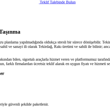
Teklif Talebinde Bulun
 Taşınma
 planlama yapılmadığında oldukça stresli bir sürece dönüşebilir. Tekir
ahil ve sanayi ili olarak Tekirdağ, Rakı üretimi ve sahili ile bilinir; an
kından bilen, sigortalı araçlarla hizmet veren ve platformumuz tarafında
sun, farklı firmalardan ücretsiz teklif alarak en uygun fiyatı ve hizmet
er
iyle güvenli şekilde paketlenir.