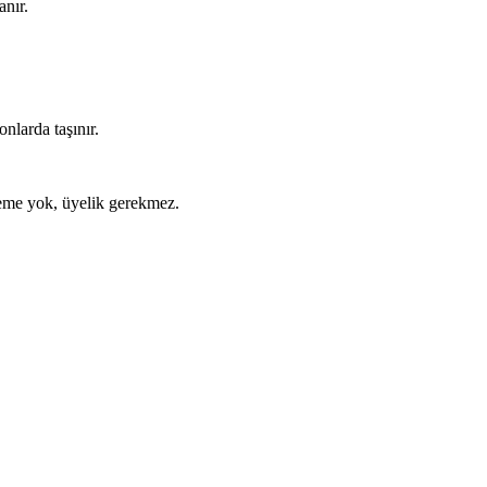
anır.
nlarda taşınır.
ödeme yok, üyelik gerekmez.