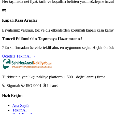
Her taşımada net fiyat, tarih ve koşulları belirten yazılı sözleşme imzal
🚛
Kapalı Kasa Araçlar
Eşyalarınız yağmur, toz ve dış etkenlerden korumalı kapalı kasa kamyo
Tunceli Pülümür'ün Taşınmaya Hazır mısınız?
7 farklı firmadan ücretsiz teklif alın, en uygununu seçin. Hiçbir ön 
Ücretsiz Teklif Al →
Türkiye'nin yenilikçi nakliye platformu. 500+ doğrulanmış firma.
Sigortalı
ISO 9001
Lisanslı
Hızlı Erişim
Ana Sayfa
Teklif Al