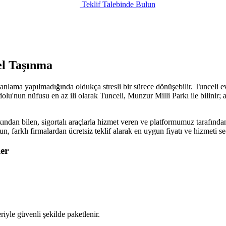
Teklif Talebinde Bulun
el Taşınma
nlama yapılmadığında oldukça stresli bir sürece dönüşebilir. Tunceli ev
lu'nun nüfusu en az ili olarak Tunceli, Munzur Milli Parkı ile bilinir; 
ından bilen, sigortalı araçlarla hizmet veren ve platformumuz tarafından
sun, farklı firmalardan ücretsiz teklif alarak en uygun fiyatı ve hizmeti
er
iyle güvenli şekilde paketlenir.