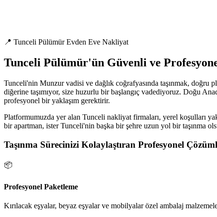
📍 Tunceli Pülümür Evden Eve Nakliyat
Tunceli Pülümür'ün Güvenli ve Profesyon
Tunceli'nin Munzur vadisi ve dağlık coğrafyasında taşınmak, doğru pla
diğerine taşımıyor, size huzurlu bir başlangıç vadediyoruz. Doğu Anado
profesyonel bir yaklaşım gerektirir.
Platformumuzda yer alan Tunceli nakliyat firmaları, yerel koşulları yak
bir apartman, ister Tunceli'nin başka bir şehre uzun yol bir taşınma ol
Taşınma Sürecinizi Kolaylaştıran Profesyonel Çözüml
📦
Profesyonel Paketleme
Kırılacak eşyalar, beyaz eşyalar ve mobilyalar özel ambalaj malzemeler