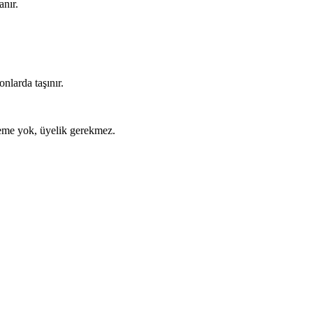
anır.
nlarda taşınır.
ödeme yok, üyelik gerekmez.