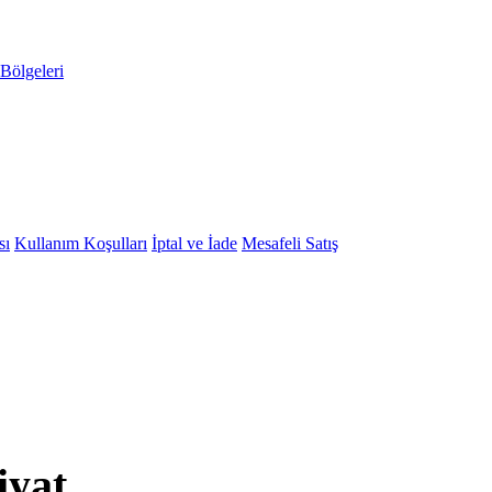
Bölgeleri
sı
Kullanım Koşulları
İptal ve İade
Mesafeli Satış
iyat