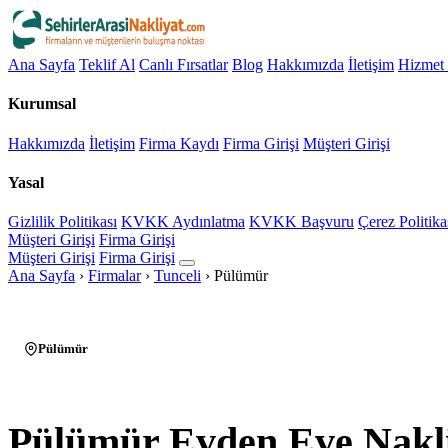
Ana Sayfa
Teklif Al
Canlı Fırsatlar
Blog
Hakkımızda
İletişim
Hizmet 
Kurumsal
Hakkımızda
İletişim
Firma Kaydı
Firma Girişi
Müşteri Girişi
Yasal
Gizlilik Politikası
KVKK Aydınlatma
KVKK Başvuru
Çerez Politika
Müşteri Girişi
Firma Girişi
Müşteri Girişi
Firma Girişi
Ana Sayfa
›
Firmalar
›
Tunceli
›
Pülümür
Pülümür
Pülümür Evden Eve Nakl