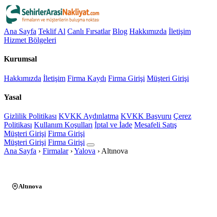
Ana Sayfa
Teklif Al
Canlı Fırsatlar
Blog
Hakkımızda
İletişim
Hizmet Bölgeleri
Kurumsal
Hakkımızda
İletişim
Firma Kaydı
Firma Girişi
Müşteri Girişi
Yasal
Gizlilik Politikası
KVKK Aydınlatma
KVKK Başvuru
Çerez
Politikası
Kullanım Koşulları
İptal ve İade
Mesafeli Satış
Müşteri Girişi
Firma Girişi
Müşteri Girişi
Firma Girişi
Ana Sayfa
›
Firmalar
›
Yalova
›
Altınova
Altınova