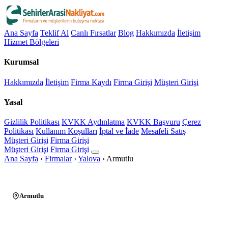
Ana Sayfa
Teklif Al
Canlı Fırsatlar
Blog
Hakkımızda
İletişim
Hizmet Bölgeleri
Kurumsal
Hakkımızda
İletişim
Firma Kaydı
Firma Girişi
Müşteri Girişi
Yasal
Gizlilik Politikası
KVKK Aydınlatma
KVKK Başvuru
Çerez
Politikası
Kullanım Koşulları
İptal ve İade
Mesafeli Satış
Müşteri Girişi
Firma Girişi
Müşteri Girişi
Firma Girişi
Ana Sayfa
›
Firmalar
›
Yalova
›
Armutlu
Armutlu