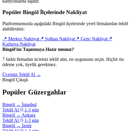
kamyonlarda taşınır.
Popüler Bingöl İlçelerinde Nakliyat
Platformumuzda aşağıdaki Bingöl ilçelerinde yerel firmalardan teklif
alabilirsiniz:
📍
Merkez Nakliyat
📍
Solhan Nakliyat
📍
Genç Nakliyat
📍
Karlıova Nakliyat
Bingöl'ün Taşınmaya Hazır mısınız?
7 farklı firmadan ücretsiz teklif alın, en uygununu seçin. Hiçbir ön
ödeme yok, üyelik gerekmez.
Ücretsiz Teklif Al →
Bingöl Çıkışlı
Popüler Güzergahlar
Bingöl
→
İstanbul
Teklif Al
1-3 gün
Bingöl
→
Ankara
Teklif Al
1-3 gün
Bingöl
→
İzmir
Teklif Al
1-3 gün