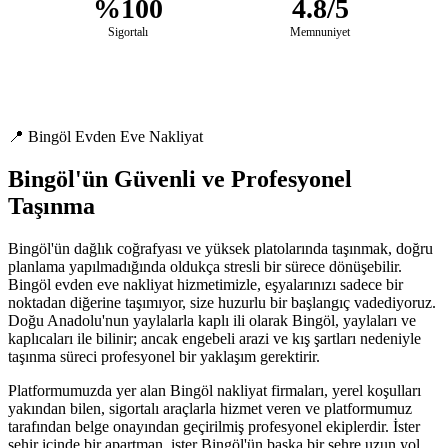
%100
4.8/5
Sigortalı
Memnuniyet
📍 Bingöl Evden Eve Nakliyat
Bingöl'ün Güvenli ve Profesyonel
Taşınma
Bingöl'ün dağlık coğrafyası ve yüksek platolarında taşınmak, doğru
planlama yapılmadığında oldukça stresli bir sürece dönüşebilir.
Bingöl evden eve nakliyat hizmetimizle, eşyalarınızı sadece bir
noktadan diğerine taşımıyor, size huzurlu bir başlangıç vadediyoruz.
Doğu Anadolu'nun yaylalarla kaplı ili olarak Bingöl, yaylaları ve
kaplıcaları ile bilinir; ancak engebeli arazi ve kış şartları nedeniyle
taşınma süreci profesyonel bir yaklaşım gerektirir.
Platformumuzda yer alan Bingöl nakliyat firmaları, yerel koşulları
yakından bilen, sigortalı araçlarla hizmet veren ve platformumuz
tarafından belge onayından geçirilmiş profesyonel ekiplerdir. İster
şehir içinde bir apartman, ister Bingöl'ün başka bir şehre uzun yol