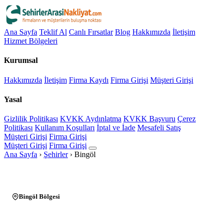
Ana Sayfa
Teklif Al
Canlı Fırsatlar
Blog
Hakkımızda
İletişim
Hizmet Bölgeleri
Kurumsal
Hakkımızda
İletişim
Firma Kaydı
Firma Girişi
Müşteri Girişi
Yasal
Gizlilik Politikası
KVKK Aydınlatma
KVKK Başvuru
Çerez
Politikası
Kullanım Koşulları
İptal ve İade
Mesafeli Satış
Müşteri Girişi
Firma Girişi
Müşteri Girişi
Firma Girişi
Ana Sayfa
›
Şehirler
›
Bingöl
Bingöl Bölgesi