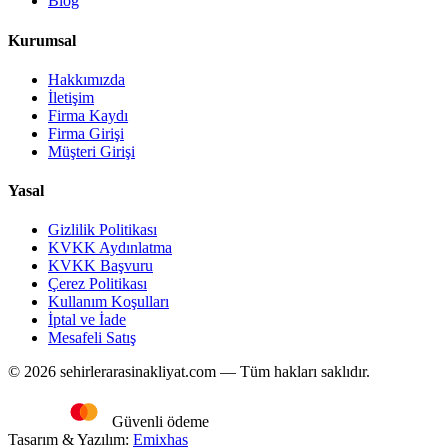
Blog
Kurumsal
Hakkımızda
İletişim
Firma Kaydı
Firma Girişi
Müşteri Girişi
Yasal
Gizlilik Politikası
KVKK Aydınlatma
KVKK Başvuru
Çerez Politikası
Kullanım Koşulları
İptal ve İade
Mesafeli Satış
© 2026 sehirlerarasinakliyat.com — Tüm hakları saklıdır.
Güvenli ödeme
Tasarım & Yazılım:
Emixhas