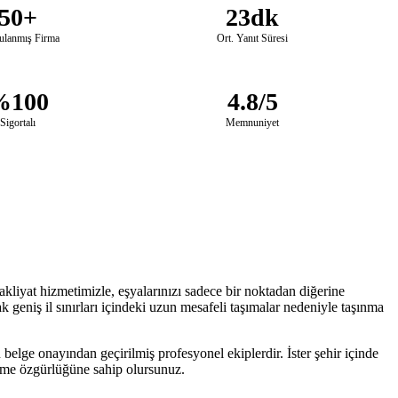
50+
23dk
ulanmış Firma
Ort. Yanıt Süresi
%100
4.8/5
Sigortalı
Memnuniyet
kliyat hizmetimizle, eşyalarınızı sadece bir noktadan diğerine
k geniş il sınırları içindeki uzun mesafeli taşımalar nedeniyle taşınma
belge onayından geçirilmiş profesyonel ekiplerdir. İster şehir içinde
seçme özgürlüğüne sahip olursunuz.