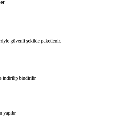
er
iyle güvenli şekilde paketlenir.
ndirilip bindirilir.
 yapılır.