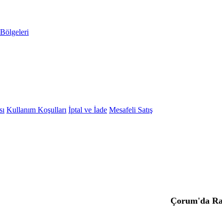
Bölgeleri
sı
Kullanım Koşulları
İptal ve İade
Mesafeli Satış
Çorum'da Ra