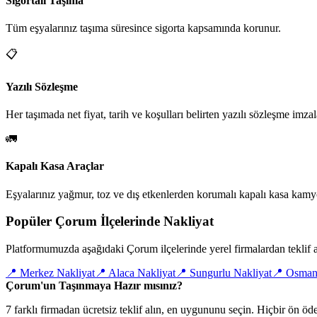
Sigortalı Taşıma
Tüm eşyalarınız taşıma süresince sigorta kapsamında korunur.
📋
Yazılı Sözleşme
Her taşımada net fiyat, tarih ve koşulları belirten yazılı sözleşme imzal
🚛
Kapalı Kasa Araçlar
Eşyalarınız yağmur, toz ve dış etkenlerden korumalı kapalı kasa kamyo
Popüler Çorum İlçelerinde Nakliyat
Platformumuzda aşağıdaki Çorum ilçelerinde yerel firmalardan teklif al
📍
Merkez Nakliyat
📍
Alaca Nakliyat
📍
Sungurlu Nakliyat
📍
Osmanc
Çorum'un Taşınmaya Hazır mısınız?
7 farklı firmadan ücretsiz teklif alın, en uygununu seçin. Hiçbir ön 