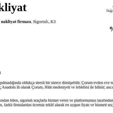
liyat
Doğr
nakliyat firması
. Sigortalı, K3
a
pılmadığında oldukça stresli bir sürece dönüşebilir. Çorum evden eve na
Anadolu ili olarak Çorum, Hitit medeniyeti ve leblebisi ile bilinir; anca
ndan bilen, sigortalı araçlarla hizmet veren ve platformumuz tarafından 
n, farklı firmalardan ücretsiz teklif alarak en uygun fiyatı ve hizmeti 