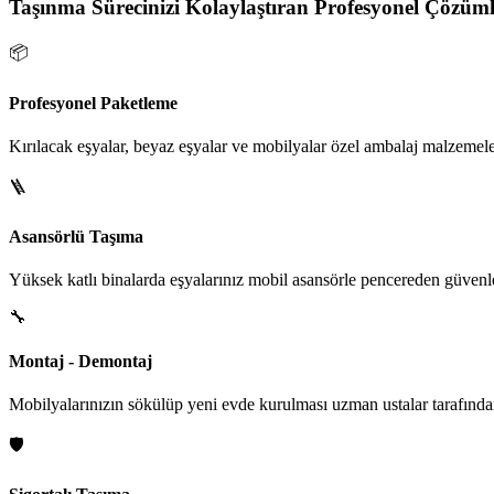
Taşınma Sürecinizi Kolaylaştıran Profesyonel Çözüml
📦
Profesyonel Paketleme
Kırılacak eşyalar, beyaz eşyalar ve mobilyalar özel ambalaj malzemeler
🪜
Asansörlü Taşıma
Yüksek katlı binalarda eşyalarınız mobil asansörle pencereden güvenle i
🔧
Montaj - Demontaj
Mobilyalarınızın sökülüp yeni evde kurulması uzman ustalar tarafından
🛡️