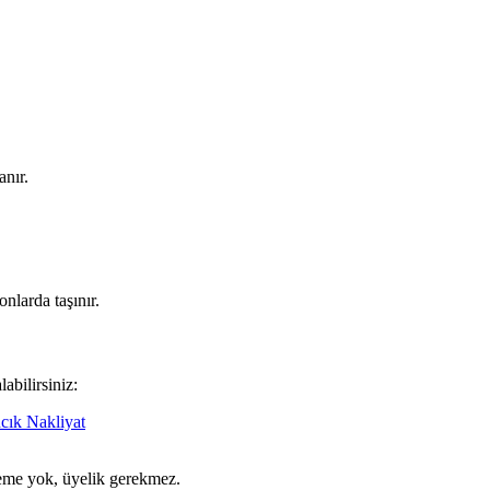
anır.
nlarda taşınır.
abilirsiniz:
ık Nakliyat
ödeme yok, üyelik gerekmez.