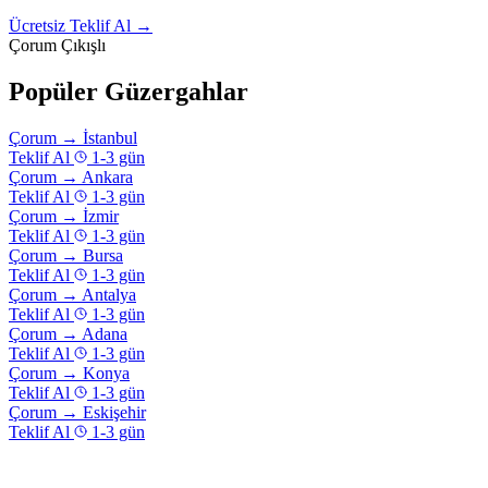
Ücretsiz Teklif Al →
Çorum Çıkışlı
Popüler Güzergahlar
Çorum
→
İstanbul
Teklif Al
1-3 gün
Çorum
→
Ankara
Teklif Al
1-3 gün
Çorum
→
İzmir
Teklif Al
1-3 gün
Çorum
→
Bursa
Teklif Al
1-3 gün
Çorum
→
Antalya
Teklif Al
1-3 gün
Çorum
→
Adana
Teklif Al
1-3 gün
Çorum
→
Konya
Teklif Al
1-3 gün
Çorum
→
Eskişehir
Teklif Al
1-3 gün