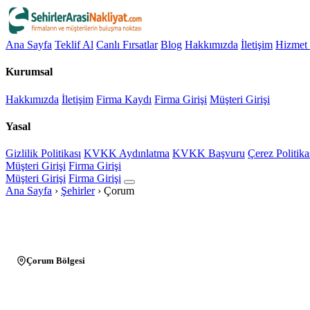
Ana Sayfa
Teklif Al
Canlı Fırsatlar
Blog
Hakkımızda
İletişim
Hizmet 
Kurumsal
Hakkımızda
İletişim
Firma Kaydı
Firma Girişi
Müşteri Girişi
Yasal
Gizlilik Politikası
KVKK Aydınlatma
KVKK Başvuru
Çerez Politika
Müşteri Girişi
Firma Girişi
Müşteri Girişi
Firma Girişi
Ana Sayfa
›
Şehirler
›
Çorum
Çorum Bölgesi