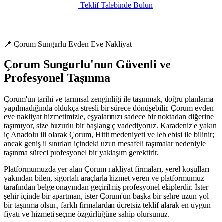
Teklif Talebinde Bulun
📍 Çorum Sungurlu Evden Eve Nakliyat
Çorum Sungurlu'nun Güvenli ve
Profesyonel Taşınma
Çorum'un tarihi ve tarımsal zenginliği ile taşınmak, doğru planlama
yapılmadığında oldukça stresli bir sürece dönüşebilir. Çorum evden
eve nakliyat hizmetimizle, eşyalarınızı sadece bir noktadan diğerine
taşımıyor, size huzurlu bir başlangıç vadediyoruz. Karadeniz'e yakın
iç Anadolu ili olarak Çorum, Hitit medeniyeti ve leblebisi ile bilinir;
ancak geniş il sınırları içindeki uzun mesafeli taşımalar nedeniyle
taşınma süreci profesyonel bir yaklaşım gerektirir.
Platformumuzda yer alan Çorum nakliyat firmaları, yerel koşulları
yakından bilen, sigortalı araçlarla hizmet veren ve platformumuz
tarafından belge onayından geçirilmiş profesyonel ekiplerdir. İster
şehir içinde bir apartman, ister Çorum'un başka bir şehre uzun yol
bir taşınma olsun, farklı firmalardan ücretsiz teklif alarak en uygun
fiyatı ve hizmeti seçme özgürlüğüne sahip olursunuz.