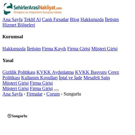
Ana Sayfa
Teklif Al
Canlı Fırsatlar
Blog
Hakkımızda
İletişim
Hizmet Bölgeleri
Kurumsal
Hakkımızda
İletişim
Firma Kaydı
Firma Girişi
Müşteri Girişi
Yasal
Gizlilik Politikası
KVKK Aydınlatma
KVKK Başvuru
Çerez
Politikası
Kullanım Koşulları
İptal ve İade
Mesafeli Satış
Müşteri Girişi
Firma Girişi
Müşteri Girişi
Firma Girişi
Ana Sayfa
›
Firmalar
›
Çorum
›
Sungurlu
Sungurlu