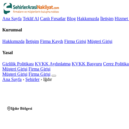
Ana Sayfa
Teklif Al
Canlı Fırsatlar
Blog
Hakkımızda
İletişim
Hizmet 
Kurumsal
Hakkımızda
İletişim
Firma Kaydı
Firma Girişi
Müşteri Girişi
Yasal
Gizlilik Politikası
KVKK Aydınlatma
KVKK Başvuru
Çerez Politika
Müşteri Girişi
Firma Girişi
Müşteri Girişi
Firma Girişi
Ana Sayfa
›
Şehirler
›
Iğdır
Iğdır Bölgesi