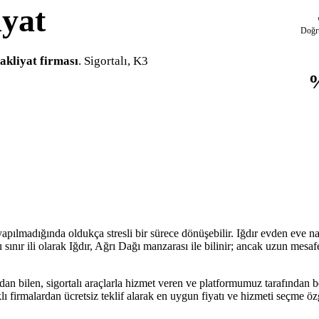
yat
Doğr
akliyat firması
. Sigortalı, K3
pılmadığında oldukça stresli bir sürece dönüşebilir. Iğdır evden eve na
sınır ili olarak Iğdır, Ağrı Dağı manzarası ile bilinir; ancak uzun mesa
dan bilen, sigortalı araçlarla hizmet veren ve platformumuz tarafından be
rklı firmalardan ücretsiz teklif alarak en uygun fiyatı ve hizmeti seçme 