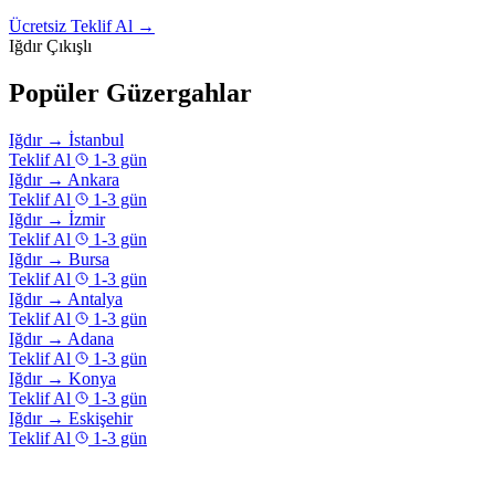
Ücretsiz Teklif Al →
Iğdır Çıkışlı
Popüler Güzergahlar
Iğdır
→
İstanbul
Teklif Al
1-3 gün
Iğdır
→
Ankara
Teklif Al
1-3 gün
Iğdır
→
İzmir
Teklif Al
1-3 gün
Iğdır
→
Bursa
Teklif Al
1-3 gün
Iğdır
→
Antalya
Teklif Al
1-3 gün
Iğdır
→
Adana
Teklif Al
1-3 gün
Iğdır
→
Konya
Teklif Al
1-3 gün
Iğdır
→
Eskişehir
Teklif Al
1-3 gün