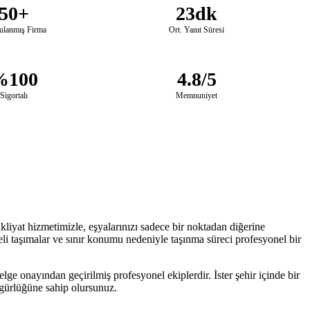
50+
23dk
ulanmış Firma
Ort. Yanıt Süresi
%100
4.8/5
Sigortalı
Memnuniyet
kliyat hizmetimizle, eşyalarınızı sadece bir noktadan diğerine
feli taşımalar ve sınır konumu nedeniyle taşınma süreci profesyonel bir
lge onayından geçirilmiş profesyonel ekiplerdir. İster şehir içinde bir
özgürlüğüne sahip olursunuz.