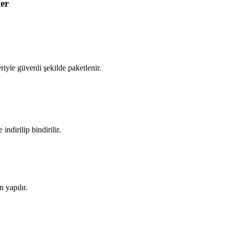
er
iyle güvenli şekilde paketlenir.
ndirilip bindirilir.
 yapılır.