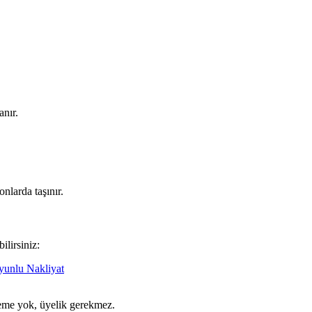
anır.
nlarda taşınır.
ilirsiniz:
unlu Nakliyat
ödeme yok, üyelik gerekmez.