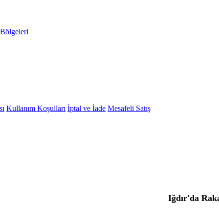
Bölgeleri
sı
Kullanım Koşulları
İptal ve İade
Mesafeli Satış
Iğdır'da Rak