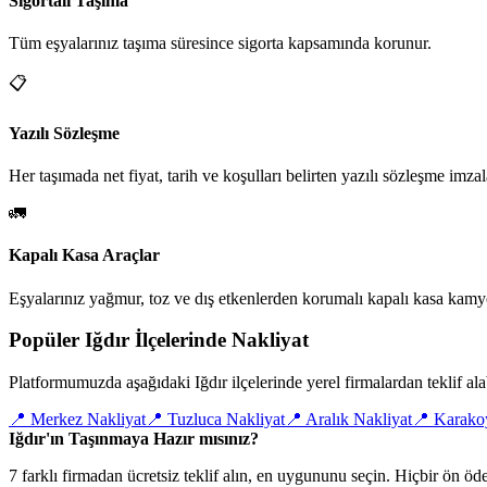
Sigortalı Taşıma
Tüm eşyalarınız taşıma süresince sigorta kapsamında korunur.
📋
Yazılı Sözleşme
Her taşımada net fiyat, tarih ve koşulları belirten yazılı sözleşme imzal
🚛
Kapalı Kasa Araçlar
Eşyalarınız yağmur, toz ve dış etkenlerden korumalı kapalı kasa kamyo
Popüler Iğdır İlçelerinde Nakliyat
Platformumuzda aşağıdaki Iğdır ilçelerinde yerel firmalardan teklif alab
📍
Merkez Nakliyat
📍
Tuzluca Nakliyat
📍
Aralık Nakliyat
📍
Karakoy
Iğdır'ın Taşınmaya Hazır mısınız?
7 farklı firmadan ücretsiz teklif alın, en uygununu seçin. Hiçbir ön 