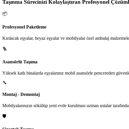
Taşınma Sürecinizi Kolaylaştıran Profesyonel Çözüml
📦
Profesyonel Paketleme
Kırılacak eşyalar, beyaz eşyalar ve mobilyalar özel ambalaj malzemeler
🪜
Asansörlü Taşıma
Yüksek katlı binalarda eşyalarınız mobil asansörle pencereden güvenle i
🔧
Montaj - Demontaj
Mobilyalarınızın sökülüp yeni evde kurulması uzman ustalar tarafından
🛡️