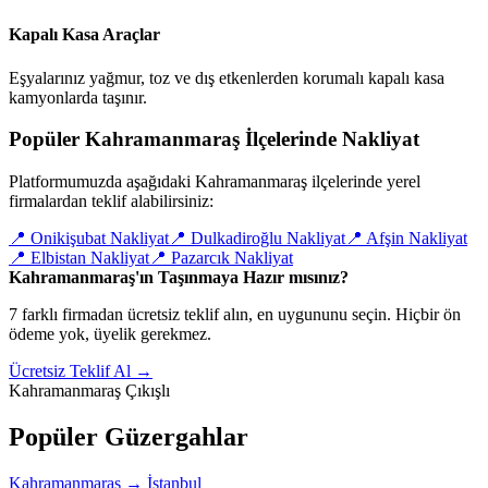
Kapalı Kasa Araçlar
Eşyalarınız yağmur, toz ve dış etkenlerden korumalı kapalı kasa
kamyonlarda taşınır.
Popüler Kahramanmaraş İlçelerinde Nakliyat
Platformumuzda aşağıdaki Kahramanmaraş ilçelerinde yerel
firmalardan teklif alabilirsiniz:
📍
Onikişubat Nakliyat
📍
Dulkadiroğlu Nakliyat
📍
Afşin Nakliyat
📍
Elbistan Nakliyat
📍
Pazarcık Nakliyat
Kahramanmaraş'ın Taşınmaya Hazır mısınız?
7 farklı firmadan ücretsiz teklif alın, en uygununu seçin. Hiçbir ön
ödeme yok, üyelik gerekmez.
Ücretsiz Teklif Al →
Kahramanmaraş Çıkışlı
Popüler Güzergahlar
Kahramanmaraş
→
İstanbul