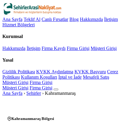
Ana Sayfa
Teklif Al
Canlı Fırsatlar
Blog
Hakkımızda
İletişim
Hizmet Bölgeleri
Kurumsal
Hakkımızda
İletişim
Firma Kaydı
Firma Girişi
Müşteri Girişi
Yasal
Gizlilik Politikası
KVKK Aydınlatma
KVKK Başvuru
Çerez
Politikası
Kullanım Koşulları
İptal ve İade
Mesafeli Satış
Müşteri Girişi
Firma Girişi
Müşteri Girişi
Firma Girişi
Ana Sayfa
›
Şehirler
›
Kahramanmaraş
Kahramanmaraş Bölgesi