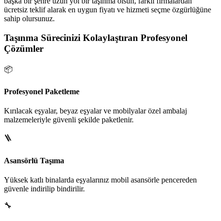
başka bir şehre uzun yol bir taşınma olsun, farklı firmalardan
ücretsiz teklif alarak en uygun fiyatı ve hizmeti seçme özgürlüğüne
sahip olursunuz.
Taşınma Sürecinizi Kolaylaştıran Profesyonel
Çözümler
📦
Profesyonel Paketleme
Kırılacak eşyalar, beyaz eşyalar ve mobilyalar özel ambalaj
malzemeleriyle güvenli şekilde paketlenir.
🪜
Asansörlü Taşıma
Yüksek katlı binalarda eşyalarınız mobil asansörle pencereden
güvenle indirilip bindirilir.
🔧