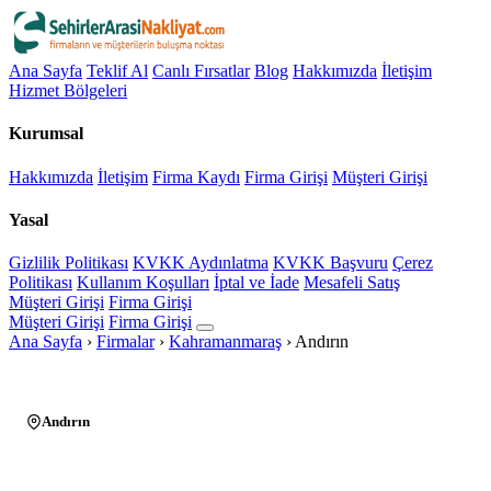
Ana Sayfa
Teklif Al
Canlı Fırsatlar
Blog
Hakkımızda
İletişim
Hizmet Bölgeleri
Kurumsal
Hakkımızda
İletişim
Firma Kaydı
Firma Girişi
Müşteri Girişi
Yasal
Gizlilik Politikası
KVKK Aydınlatma
KVKK Başvuru
Çerez
Politikası
Kullanım Koşulları
İptal ve İade
Mesafeli Satış
Müşteri Girişi
Firma Girişi
Müşteri Girişi
Firma Girişi
Ana Sayfa
›
Firmalar
›
Kahramanmaraş
›
Andırın
Andırın