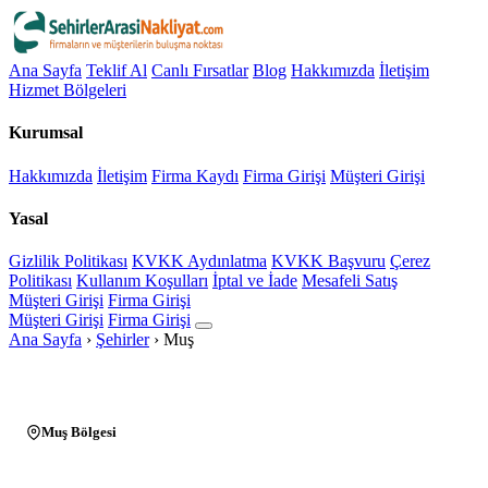
Ana Sayfa
Teklif Al
Canlı Fırsatlar
Blog
Hakkımızda
İletişim
Hizmet Bölgeleri
Kurumsal
Hakkımızda
İletişim
Firma Kaydı
Firma Girişi
Müşteri Girişi
Yasal
Gizlilik Politikası
KVKK Aydınlatma
KVKK Başvuru
Çerez
Politikası
Kullanım Koşulları
İptal ve İade
Mesafeli Satış
Müşteri Girişi
Firma Girişi
Müşteri Girişi
Firma Girişi
Ana Sayfa
›
Şehirler
›
Muş
Muş Bölgesi