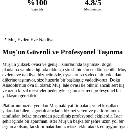
%100
4.8/5
Sigortalı
Memnuniyet
📍 Muş Evden Eve Nakliyat
Muş'un Güvenli ve Profesyonel Taşınma
Muş'un yüksek ovası ve geniş il sınırlarında taşınmak, doğru
planlama yapılmadığında oldukça stresli bir sürece dönüşebilir. Muş
evden eve nakliyat hizmetimizle, eşyalarınızı sadece bir noktadan
diğerine taşımıyor, size huzurlu bir başlangıç vadediyoruz. Doğu
Anadolu'nun ova ili olarak Muş, lale ovası ile bilinir; ancak sert kış
ve uzun kırsal mesafeler nedeniyle taşınma süreci profesyonel bir
yaklaşım gerektirir.
Platformumuzda yer alan Muş nakliyat firmaları, yerel koşulları
yakından bilen, sigortalı araçlarla hizmet veren ve platformumuz
tarafından belge onayından geçirilmiş profesyonel ekiplerdir. İster
şehir içinde bir apartman, ister Muş'un başka bir şehre uzun yol bir
taşınma olsun, farklı firmalardan ücretsiz teklif alarak en uygun fiyatı