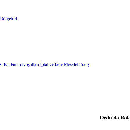
Bölgeleri
sı
Kullanım Koşulları
İptal ve İade
Mesafeli Satış
Ordu'da Rak