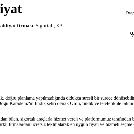
iyat
Doğr
akliyat firması
. Sigortalı, K3
, doğru planlama yapılmadığında oldukça stresli bir sürece dönüşebilir.
ğu Karadeniz'in fındık şehri olarak Ordu, fındık ve teleferik ile bilini
an bilen, sigortalı araçlarla hizmet veren ve platformumuz tarafından be
arklı firmalardan ücretsiz teklif alarak en uygun fiyatı ve hizmeti seçm