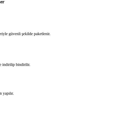
er
iyle güvenli şekilde paketlenir.
ndirilip bindirilir.
 yapılır.