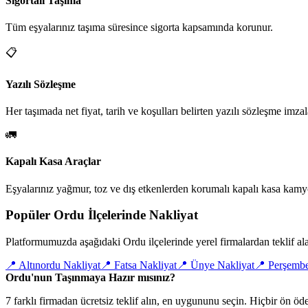
Sigortalı Taşıma
Tüm eşyalarınız taşıma süresince sigorta kapsamında korunur.
📋
Yazılı Sözleşme
Her taşımada net fiyat, tarih ve koşulları belirten yazılı sözleşme imzal
🚛
Kapalı Kasa Araçlar
Eşyalarınız yağmur, toz ve dış etkenlerden korumalı kapalı kasa kamyo
Popüler Ordu İlçelerinde Nakliyat
Platformumuzda aşağıdaki Ordu ilçelerinde yerel firmalardan teklif alab
📍
Altınordu Nakliyat
📍
Fatsa Nakliyat
📍
Ünye Nakliyat
📍
Perşembe
Ordu'nun Taşınmaya Hazır mısınız?
7 farklı firmadan ücretsiz teklif alın, en uygununu seçin. Hiçbir ön 