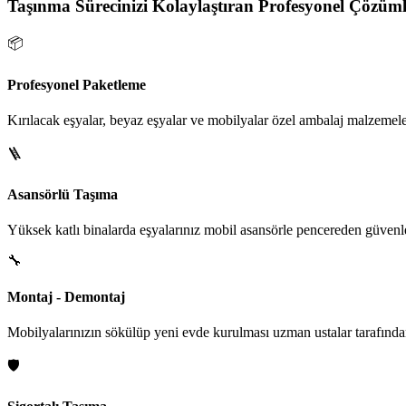
Taşınma Sürecinizi Kolaylaştıran Profesyonel Çözüml
📦
Profesyonel Paketleme
Kırılacak eşyalar, beyaz eşyalar ve mobilyalar özel ambalaj malzemeler
🪜
Asansörlü Taşıma
Yüksek katlı binalarda eşyalarınız mobil asansörle pencereden güvenle i
🔧
Montaj - Demontaj
Mobilyalarınızın sökülüp yeni evde kurulması uzman ustalar tarafından
🛡️