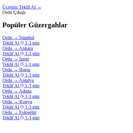
Ücretsiz Teklif Al →
Ordu Çıkışlı
Popüler Güzergahlar
Ordu
→
İstanbul
Teklif Al
1-3 gün
Ordu
→
Ankara
Teklif Al
1-3 gün
Ordu
→
İzmir
Teklif Al
1-3 gün
Ordu
→
Bursa
Teklif Al
1-3 gün
Ordu
→
Antalya
Teklif Al
1-3 gün
Ordu
→
Adana
Teklif Al
1-3 gün
Ordu
→
Konya
Teklif Al
1-3 gün
Ordu
→
Eskişehir
Teklif Al
1-3 gün