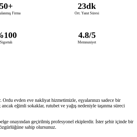
50+
23dk
ulanmış Firma
Ort. Yanıt Süresi
%100
4.8/5
Sigortalı
Memnuniyet
 Ordu evden eve nakliyat hizmetimizle, eşyalarınızı sadece bir
r; ancak eğimli sokaklar, rutubet ve yağış nedeniyle taşınma süreci
lge onayından geçirilmiş profesyonel ekiplerdir. İster şehir içinde bir
e özgürlüğüne sahip olursunuz.