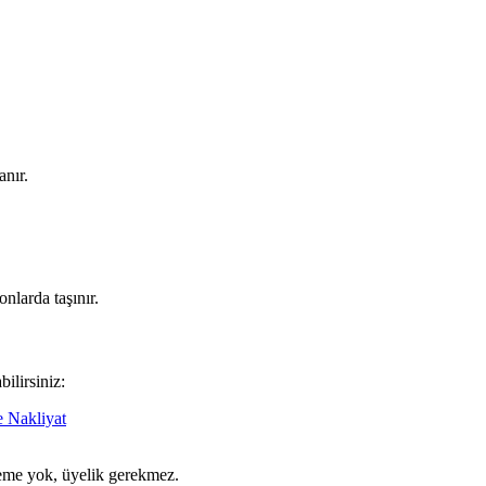
anır.
nlarda taşınır.
ilirsiniz:
 Nakliyat
ödeme yok, üyelik gerekmez.