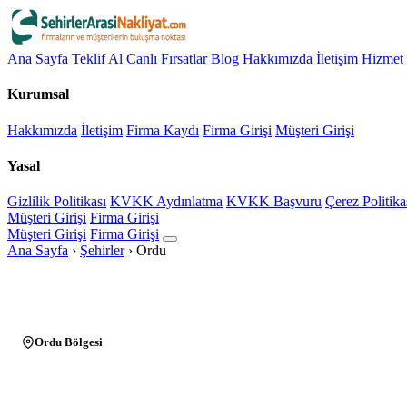
Ana Sayfa
Teklif Al
Canlı Fırsatlar
Blog
Hakkımızda
İletişim
Hizmet 
Kurumsal
Hakkımızda
İletişim
Firma Kaydı
Firma Girişi
Müşteri Girişi
Yasal
Gizlilik Politikası
KVKK Aydınlatma
KVKK Başvuru
Çerez Politika
Müşteri Girişi
Firma Girişi
Müşteri Girişi
Firma Girişi
Ana Sayfa
›
Şehirler
›
Ordu
Ordu Bölgesi