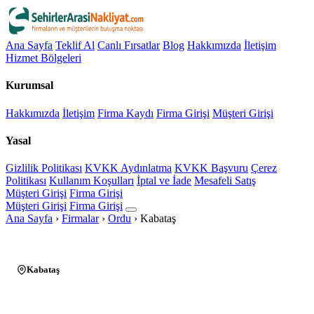
Ana Sayfa
Teklif Al
Canlı Fırsatlar
Blog
Hakkımızda
İletişim
Hizmet Bölgeleri
Kurumsal
Hakkımızda
İletişim
Firma Kaydı
Firma Girişi
Müşteri Girişi
Yasal
Gizlilik Politikası
KVKK Aydınlatma
KVKK Başvuru
Çerez
Politikası
Kullanım Koşulları
İptal ve İade
Mesafeli Satış
Müşteri Girişi
Firma Girişi
Müşteri Girişi
Firma Girişi
Ana Sayfa
›
Firmalar
›
Ordu
›
Kabataş
Kabataş