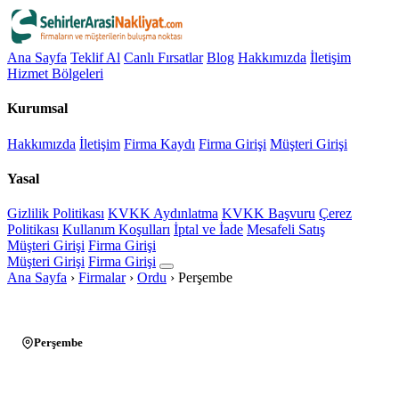
Ana Sayfa
Teklif Al
Canlı Fırsatlar
Blog
Hakkımızda
İletişim
Hizmet Bölgeleri
Kurumsal
Hakkımızda
İletişim
Firma Kaydı
Firma Girişi
Müşteri Girişi
Yasal
Gizlilik Politikası
KVKK Aydınlatma
KVKK Başvuru
Çerez
Politikası
Kullanım Koşulları
İptal ve İade
Mesafeli Satış
Müşteri Girişi
Firma Girişi
Müşteri Girişi
Firma Girişi
Ana Sayfa
›
Firmalar
›
Ordu
›
Perşembe
Perşembe