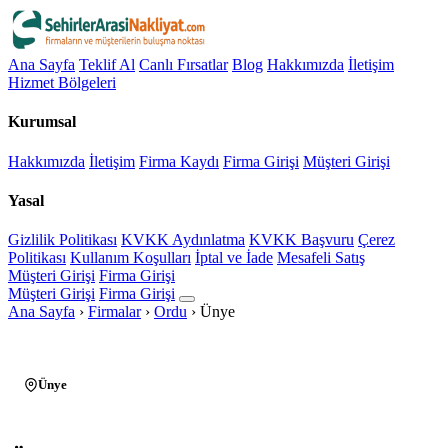
Ana Sayfa
Teklif Al
Canlı Fırsatlar
Blog
Hakkımızda
İletişim
Hizmet Bölgeleri
Kurumsal
Hakkımızda
İletişim
Firma Kaydı
Firma Girişi
Müşteri Girişi
Yasal
Gizlilik Politikası
KVKK Aydınlatma
KVKK Başvuru
Çerez
Politikası
Kullanım Koşulları
İptal ve İade
Mesafeli Satış
Müşteri Girişi
Firma Girişi
Müşteri Girişi
Firma Girişi
Ana Sayfa
›
Firmalar
›
Ordu
›
Ünye
Ünye