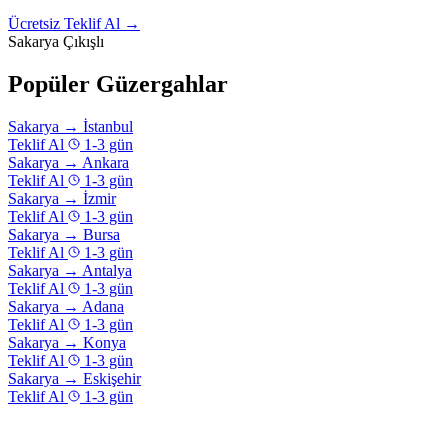
Ücretsiz Teklif Al →
Sakarya Çıkışlı
Popüler Güzergahlar
Sakarya
→
İstanbul
Teklif Al
1-3 gün
Sakarya
→
Ankara
Teklif Al
1-3 gün
Sakarya
→
İzmir
Teklif Al
1-3 gün
Sakarya
→
Bursa
Teklif Al
1-3 gün
Sakarya
→
Antalya
Teklif Al
1-3 gün
Sakarya
→
Adana
Teklif Al
1-3 gün
Sakarya
→
Konya
Teklif Al
1-3 gün
Sakarya
→
Eskişehir
Teklif Al
1-3 gün