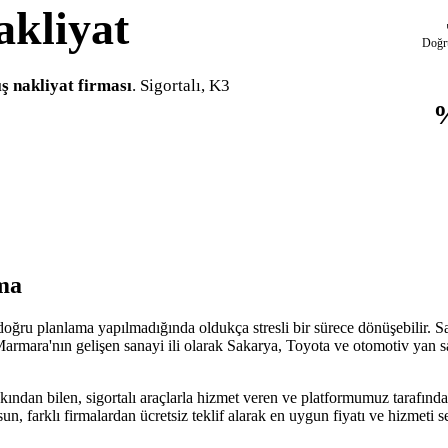
kliyat
Doğr
ş nakliyat firması
. Sigortalı, K3
ma
 doğru planlama yapılmadığında oldukça stresli bir sürece dönüşebilir. S
armara'nın gelişen sanayi ili olarak Sakarya, Toyota ve otomotiv yan san
kından bilen, sigortalı araçlarla hizmet veren ve platformumuz tarafından
sun, farklı firmalardan ücretsiz teklif alarak en uygun fiyatı ve hizmet