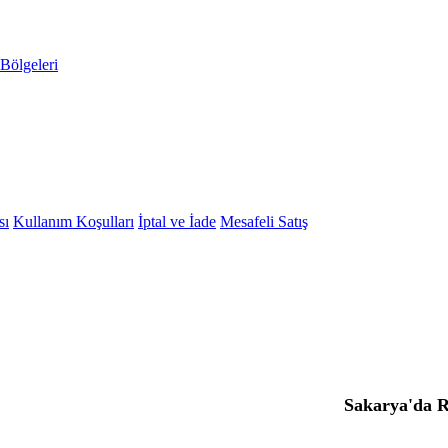
Bölgeleri
sı
Kullanım Koşulları
İptal ve İade
Mesafeli Satış
Sakarya'da 