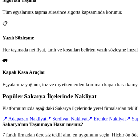
Sigortalı Taşıma
Tüm eşyalarınız taşıma süresince sigorta kapsamında korunur.
📋
Yazılı Sözleşme
Her taşımada net fiyat, tarih ve koşulları belirten yazılı sözleşme imzal
🚛
Kapalı Kasa Araçlar
Eşyalarınız yağmur, toz ve dış etkenlerden korumalı kapalı kasa kamyo
Popüler Sakarya İlçelerinde Nakliyat
Platformumuzda aşağıdaki Sakarya ilçelerinde yerel firmalardan teklif a
📍
Adapazarı Nakliyat
📍
Serdivan Nakliyat
📍
Erenler Nakliyat
📍
Sap
Sakarya'nın Taşınmaya Hazır mısınız?
7 farklı firmadan ücretsiz teklif alın, en uygununu seçin. Hiçbir ön 