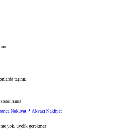
anır.
nlarda taşınır.
labilirsiniz:
anca Nakliyat
📍
Akyazı Nakliyat
ödeme yok, üyelik gerekmez.