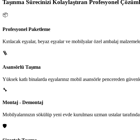
Taşınma Sürecinizi Kolaylaştıran Profesyonel Çözüml
📦
Profesyonel Paketleme
Kırılacak eşyalar, beyaz eşyalar ve mobilyalar özel ambalaj malzemeler
🪜
Asansörlü Taşıma
Yüksek katlı binalarda eşyalarınız mobil asansörle pencereden güvenle i
🔧
Montaj - Demontaj
Mobilyalarınızın sökülüp yeni evde kurulması uzman ustalar tarafından
🛡️