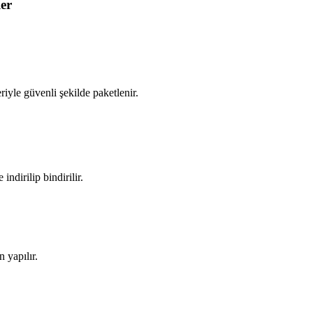
er
iyle güvenli şekilde paketlenir.
ndirilip bindirilir.
 yapılır.