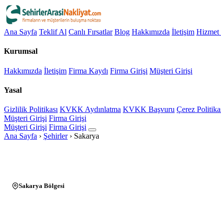
Ana Sayfa
Teklif Al
Canlı Fırsatlar
Blog
Hakkımızda
İletişim
Hizmet 
Kurumsal
Hakkımızda
İletişim
Firma Kaydı
Firma Girişi
Müşteri Girişi
Yasal
Gizlilik Politikası
KVKK Aydınlatma
KVKK Başvuru
Çerez Politika
Müşteri Girişi
Firma Girişi
Müşteri Girişi
Firma Girişi
Ana Sayfa
›
Şehirler
›
Sakarya
Sakarya Bölgesi