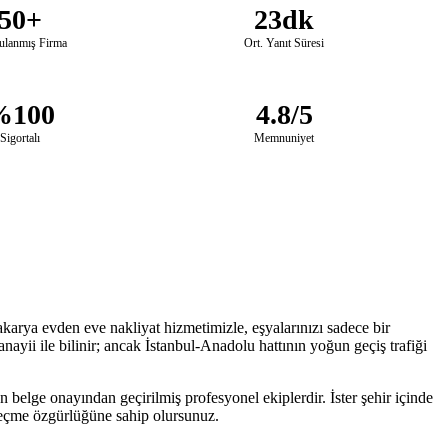
50+
23dk
ulanmış Firma
Ort. Yanıt Süresi
%100
4.8/5
Sigortalı
Memnuniyet
akarya evden eve nakliyat hizmetimizle, eşyalarınızı sadece bir
ayii ile bilinir; ancak İstanbul-Anadolu hattının yoğun geçiş trafiği
 belge onayından geçirilmiş profesyonel ekiplerdir. İster şehir içinde
i seçme özgürlüğüne sahip olursunuz.