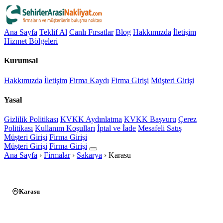
Ana Sayfa
Teklif Al
Canlı Fırsatlar
Blog
Hakkımızda
İletişim
Hizmet Bölgeleri
Kurumsal
Hakkımızda
İletişim
Firma Kaydı
Firma Girişi
Müşteri Girişi
Yasal
Gizlilik Politikası
KVKK Aydınlatma
KVKK Başvuru
Çerez
Politikası
Kullanım Koşulları
İptal ve İade
Mesafeli Satış
Müşteri Girişi
Firma Girişi
Müşteri Girişi
Firma Girişi
Ana Sayfa
›
Firmalar
›
Sakarya
›
Karasu
Karasu